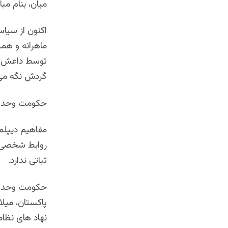
میان، بنام م
اکنون از سیا
ماهرانه و هم
توسط داعش در
گردش نگه می 
حکومت وحدت 
مفاهیم دیپلم
روابط شخصی و
ثباتی ندارد.
حکومت وحدت م
پاکستان، میلا
نهاد های نظام