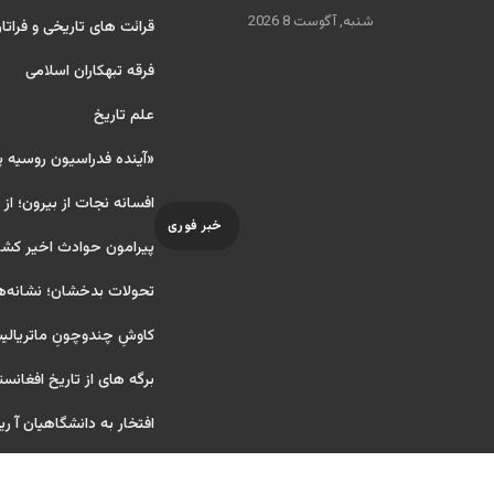
شنبه, آگوست 8 2026
قرائت های تاریخی و فراتا
فرقه تبهکاران اسلامی
علم تاریخ
«آینده فدراسیون روسیه 
افسانه نجات از بیرون؛ از
خبر فوری
پیرامون حوادث اخیر کشو
تحولات بدخشان؛ نشانه‌ه
کاوشِ چندو‌چونِ ماتریال
برگه های از تاریخ افغانست
افتخار به دانشگاهیان آ ریایی