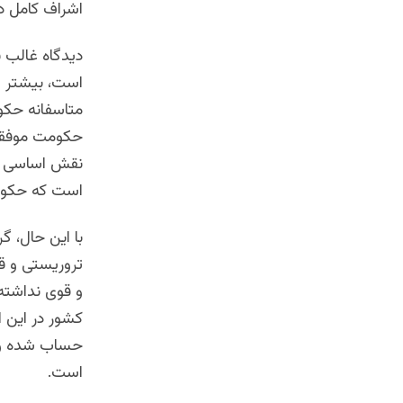
اشراف کامل دا
دیدگاه غالب ن
است، بیشتر ض
متاسفانه حکو
حکومت موفقیت
نقش اساسی و 
است که حکومت
با این حال، گ
تروریستی و ق
و قوی نداشته
کشور در این ا
حساب شده و ب
است.