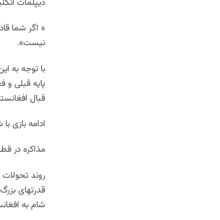
دیپلمات انگلی
« اگر شما قاد
نیست».
با توجه به ای
پایه قبلی و ف
قبال افغانستا
ادامه بازی با
مذاکره در قط
روند تحولات ج
قدرتهای بزرگ
شام به افغان