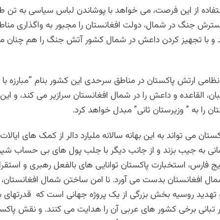
تفاده از این فرصت، می خواهد با پوشاندن لباس سیاسی به تن طا
ترش جنگ در شمال، دولت افغانستان را مجبور به واگذاری منا
د و با تجهیز کردن داعش در شمال کشور آتش جنگ را هم چنان 
ظامی ارتش پاکستان در مناطق سرحدی این کشور بنام “مبارزه با 
ان، القاعده و داعش را در شمال افغانستان سرازیر می کند، و ا
ن را به ” وزیرستان ثانی” مبدل خواهد کرد.
کستان می تواند به این بهانه سالانه ملیارد دالر از کمک های ایالا
 آسانی به جیب بزند و از جانب دیگر با جلب پول های بی حساب شی
ج فارس، استخبارت پاکستان توانایی های بالفعل رهبری و استقرار
مال افغانستان بدست می آورد. نا امن ساختن شمال افغانستان،
 تهدید روسیه بخش بزرگی از یک پروژه جهانی است که قدرتهای بز
 تبانی برخی کشور های عربی آن را هدایت می کنند. و نقش پاکست