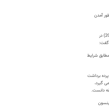
ظور آمدن
جنرال اسد درانی رئیس اسبق آی. اس. آی در مصاحبه اختصاصی ( 10 اپریل 2015) در
 گفت:
مطابق شرایط
پرده برداشت
ی گیرد،
قه دانست.
بینسون