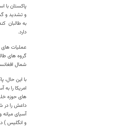
پاکستان با اس
و تشدید و گس
به طالبان کن
دارد.
عملیات های ن
گروه های طالب
شمال افغانستا
با این حال، پا
امریکا را به
های حوزه خلی
داعش را در ش
آسیای میانه و
و انگلیس ) در