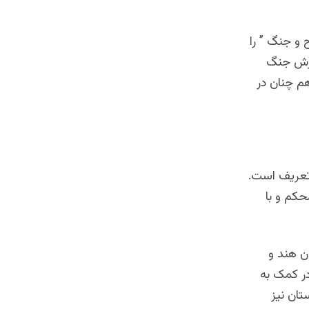
و جنگ ” را
ترش جنگ
م چنان در
 تعریف است.
حکم و با
ن هند و
در کمک به
تان نیز