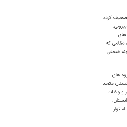
 تضعیف کرده
یرونی.
های
 مقامی که
مونه ضعفی
وه های
نستان متحد
و ولایات
انستان،
ستوار