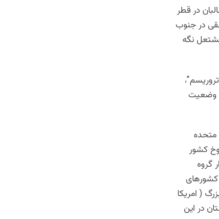
لبان در قطر
طقی در جنوب
مشتعل نگه
تروریسم”،
ین وضعیت
ت متحده
وخ کشور
 گروه
 کشورهای
رگ ( امریکا
ان در این