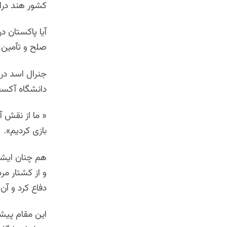
کشور هند درا
آیا پاکستان د
صلح و تآمین 
دانشگاه آکسفو
« ما از نقش 
بازی کردیم».
هم چنان ایشا
و از کشتار مر
دفاع کرد و آ
این مقام پیشی