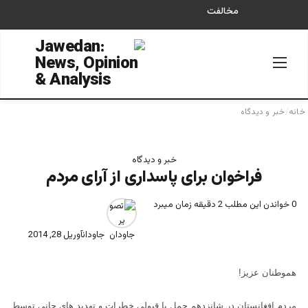
مخالفت
منو
جستجو
خانه
/
خبر و دیدگاه
خبر و دیدگاه
فراخوان برای پاسداری از آرای مردم
0
خواندن این مطلب 2 دقیقه زمان میبرد
جاودان
آوریل 28, 2014
هموطنان عزیز
!
مردم افغانستان در شانزدهم حمل با قبولی خطرات و تهدید های جانی توسط