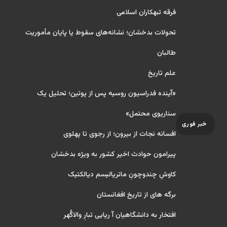
فرقه تبهکاران اسلامی
تحولات بدخشان؛ نشانه‌های سقوط یا پایان مأموریت
طالبان
علم تاریخ
«آینده فدراسیون روسیه پس از پوتین؛ تحلیل یک
سناریوی محتمل»
خبر فوری
افسانه نجات از بیرون؛ از رجوی تا پهلوی
پیرامون حوادث اخیر کشور به ویژه بدخشان
کاوشِ چندو‌چونِ ماتریالیسم دیالکتیک
برگه های از تاریخ افغانستان
افتخار به دانشگاهیان آ ریایی تبارِ والاگُهر