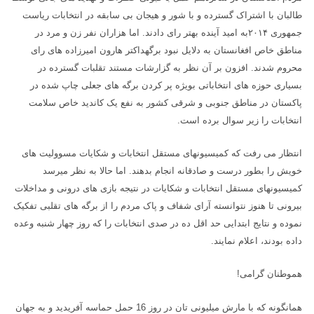
طالبان با اشتراک گسترده و با شور و هیجان بی سابقه در انتخابات ریاست
جمهوری
۲۰۱۴
به امید آینده بهتر رای دادند. اما هزاران نفر زن و مرد در
مناطق خاص افغانستان به دلایل نبود برگهداکتر هارون امیرزاده های رای
محروم شدند. افزون بر آن نظر به گزارشات مستند تقلبات گسترده در
بسیاری حوزه های انتخاباتی بویژه پر کردن برگه های جعلی چاپ شده در
پاکستان در مناطق جنوبی و شرقی کشور به نفع یک کاندید خاص سلامت
انتخابات را زیر سوال برده است
.
انتظار می رفت که کمیسیونهای مستقل انتخابات و شکایات مسوولیت های
خویش را بطور درست و صادقانه انجام بدهند. اما حالا به نظر میرسد
کمیسیونهای مستقل انتخابات و شکایات در نتیجه بازی های درونی و مداخلات
بیرونی تا هنوز نتوانسته آرای شفاف و پاک مردم را از برگه های تقلبی تفکیک
نموده و نتایج ابتدایی حد اقل ده در صدی انتخابات را که روز چهار شنبه وعده
داده بودند، اعلام نمایند
.
هموطنان گرامی
!
همانگونه که با مارش میلیونی تان در روز 16 حمل حماسه آفریدید و به جهان