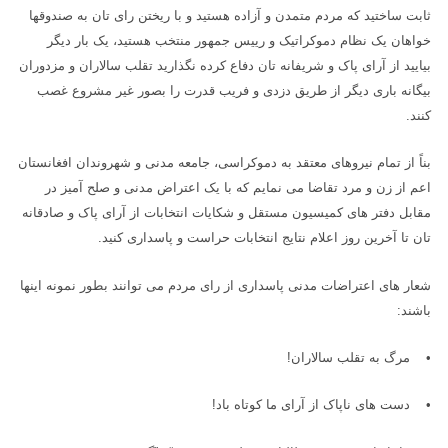
ثابت ساختید که مردم متمدن و آزاده هستید و با ریختن رای تان به صندوقها
خواهان یک نظام دموکراتیک و رییس جمهور منتخب هستید، یک بار دیگر
بیایید از آرای پاک و شریفانه تان دفاع کرده نگذارید تقلب سالاران و مزدوران
بیگانه باری دیگر از طریق دزدی و فریب قدرت را بصور غیر مشروع غصب
کنند
.
بناً از تمام نیروهای معتقد به دموکراسی، جامعه مدنی و شهروندان افغانستان
اعم از زن و مرد تقاضا می نمایم که با یک اعتراض مدنی و صلح آمیز در
مقابل دفتر های کمیسیون مستقل و شکایات انتخابات از آرای پاک و صادقانه
تان تا آخرین روز اعلام نتایج انتخابات حراست و پاسداری کنید
.
شعار های اعتراضات مدنی پاسداری از رای مردم می توانند بطور نمونه اینها
باشند
:
•
مرگ به تقلب سالاران
!
•
دست های ناپاک از آرای ما کوتاه باد
!