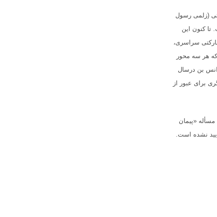
اتی (زلمی رسول
 تا کنون این
شارکتی سراسری،
 که هر سه محور
رانس بن درسال
گری برای عبور از
مسأله «پیمان
أیید نشده است
.