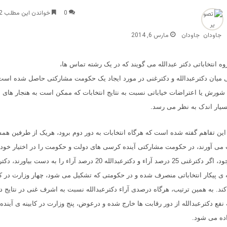
0
خواندن این مطلب 2 دقیقه زمان میبرد
جاودان
مارس 6, 2014
وه انتخاباتی دکتر عبدالله می گویند که در یک رشته تماس ها،
ی میان دکترعبدالله و دکترغنی در مورد ایجاد یک حکومت مشارکتی حاصل شده است.
 شورش یا اعتراضات خیاباتی نسبت به نتایج انتخابات که ممکن است به هنجار های 
سیار اندک به نظر می رسد
.
این تفاهم گفته شده است که هرگاه انتخابات به دور دوم برود، هریک از طرفین هم
می آورند، در حکومت مشارکتی آینده کرسی های دولت و حکومت را در اختیار خود م
اساس تفاهم موجود، اگر دکترغنی 25 درصد آراء و دکترعبدالله 20 درصد آراء را به 
ه ی پیکار انتخاباتی منصرف شده و در حکومتی که تشکیل می شود، چهار وزارت در 
کند. به همین ترتیب، هرگاه درصدی آراء دکترعبدالله نسبت به اشرف غنی در نتایج د
 نفع دکترعبدالله از دور رقابت ها خارج شده و درعوض، پنج وزارت در کابینه ی آیند
ده می شود
.