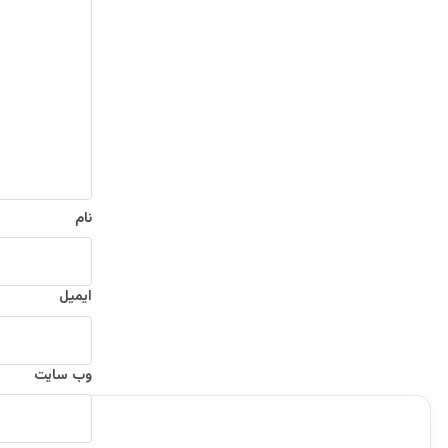
د
ی
د
گ
ا
ه
*
نام
ایمیل
وب‌ سایت