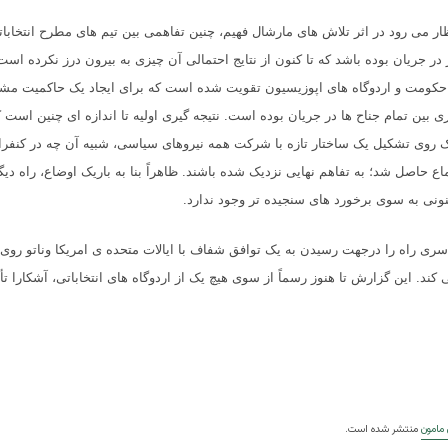
ار می رود در اثر تلاش های مارشال فهیم، چنین تفاهمی بین تیم های مطرح انتخاب
ز در جریان بوده باشد که تا کنون از نتایج احتمالی آن چیزی به بیرون درز نکرده است.
 حکومت و اردوگاه های اپوزیسیون تقویت شده است که برای ایجاد یک حاکمیت م
بین تمام جناح ها در جریان بوده است. نتیجه گیری اولیه تا اندازه ای چنین است
دک روی تشکیل یک ساختار تازه با شرکت همه نیروهای سیاسی، شبیه آن چه در کنف
اجماع حاصل شد؛ به تفاهم نهایی نزدیک شده باشند. ظاهراً بنا به باریک اوضاع، راه دی
نی به سوی برخورد های سنجیده تر وجود ندارد
.
ری راه را درجهت رسیدن به یک توافق شفاف با ایالات متحده ی امریکا وناتو روی 
 کند. این گزارش تا هنوز رسماً از سوی هیچ یک از اردوگاه های انتخاباتی، آشکارا ت
 مامون
منتشر شده است.