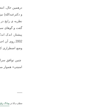
درهمین حال، انتظ
و دکترعبدالله) نی
نظریه ی رایج در
گفت و گوهای سری 
پیشتاز، اندک ان
2002 روی آن 
وضع اضطراری کنو
چنین توافق سراس
امنیتی» هموار می
___
مطلب بالا در
وبلاگ رزاق