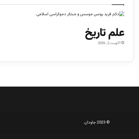
علم تاریخ
آگوست 2, 2026
© 2023 جاودان.