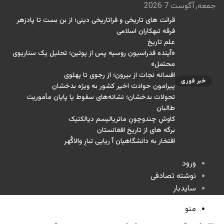
جمعه, آگوست 7 2026
قرائت های تاریخی و فراتاریخی دینی؛ از بن بست تا پادزهر
فرقه تبهکاران اسلامی
علم تاریخ
«آینده فدراسیون روسیه پس از پوتین؛ تحلیل یک سناریوی
محتمل»
افسانه نجات از بیرون؛ از رجوی تا پهلوی
خبر فوری
پیرامون حوادث اخیر کشور به ویژه بدخشان
تحولات بدخشان؛ نشانه‌های سقوط یا پایان مأموریت
طالبان
کاوشِ چندو‌چونِ ماتریالیسم دیالکتیک
برگه های از تاریخ افغانستان
افتخار به دانشگاهیان آ ریایی تبارِ والاگُهر
ورود
نوشته تصادفی
سایدبار
منو