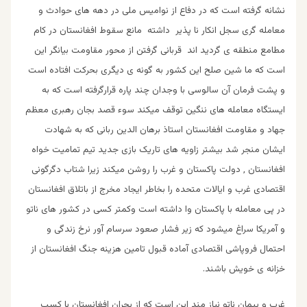
نشانه گرفته است که در دفاع از نوامیس ملی در دهه های حوادث و
معامله گری سجل انکار نا پذیر داشته مانع سقوط افغانستان در کام
مطامع منطقه ی گردید اند قربانی گرفتن از محور مقاومت بیانگر این
است که ما شین صلح این کشور به گونه ی دیگری بحرکت افتاده است
و پشت فرمان آن سالوسی با وجدان چند پاره قرارگرفته است که به
ایستگاه معامله های ننگین توقف میکند سوء قصد بجان رهبری معظم
جهاد و مقاومت افغانستان استاذ برهان الدین ربانی که به شهادت
ایشان منجر شد بیشتر زاویه های تاریک بازی جدید تیم تمامیت خواه
افغانستان , دولت پاکستان و غرب را روشن میکند زیرا شتاب دگرگونی
اقتصادی غرب و ایالات متحده را بخاطر ایجاد مخرج از باتلاق افغانستان
در پی معامله با پاکستان وا داشته است وکمتر کسی در کشور های ناتو
و آمریکا سراغ میشود که زیر فشار صعود سرسام آور نرخ زندگی و
احتمال فروپاشی اقتصادی آماده قبول تامین هزینه جنگ افغانستان از
خزانه ی خویش باشند.
غرب و پیمان ناتو نیاز مند این است که از بحران افغانستان با کسب