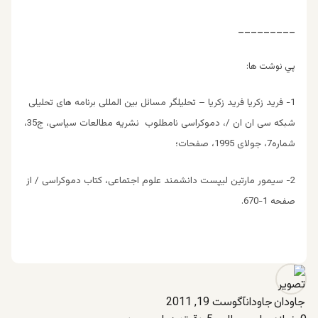
_________
پي نوشت ها
:
1- فرید زکریا فرید زکریا – تحلیلگر مسائل بین المللی برنامه های تحلیلی
شبکه سی ان ان /، دموکراسی نامطلوب نشريه مطالعات سياسی، ج35،
شماره7، جولای 1995، صفحات؛
2- سیمور مارتین لیپست دانشمند علوم اجتماعی، کتاب دموکراسی / از
صفحه 1-670.
جاودان
آگوست 19, 2011