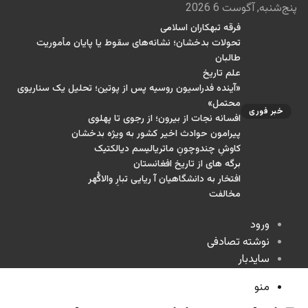
پنج‌شنبه, آگوست 6 2026
فرقه تبهکاران اسلامی
تحولات بدخشان؛ نشانه‌های سقوط یا پایان مأموریت
طالبان
علم تاریخ
«آینده فدراسیون روسیه پس از پوتین؛ تحلیل یک سناریوی
محتمل»
خبر فوری
افسانه نجات از بیرون؛ از رجوی تا پهلوی
پیرامون حوادث اخیر کشور به ویژه بدخشان
کاوشِ چندو‌چونِ ماتریالیسم دیالکتیک
برگه های از تاریخ افغانستان
افتخار به دانشگاهیان آ ریایی تبارِ والاگُهر
مخالفت
ورود
نوشته تصادفی
سایدبار
منو