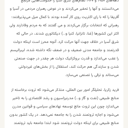
دهه‌های ۱۹۵۰ و ۱۹۶۰ نظام‌های شرق آسیا را حکومت‌هایی مرتجع
می‌دانستند و آنها را تحقیر می‌کردند و در عوض رهبران مردمی در آسیا و
آفریقا را که با رای اکثریت روی کار آمده بودند با کمال میل می‌پذیرفتند؛
رهبرانی که انتخابات برگزار می‌کردند و می ‌گفتند که به مردم وفادارند ولی
اکثر این کشورها (غنا، تانزانیا، کنیا و…) دیکتاتوری شدند، در حالی که
شرق آسیا در خلا‌ف جهت آنها حرکت کرد. آنچه محرز است اینکه دولت
قدرتمند و جامعه مدنی ضعیف و در ضعف نگه داشته شده، لیبرالیسم
را عقب می‌اندازد و قدرت بروکراتیک دولت هر چقدر در جهت صنعتی
شدن و سازندگی هم حرکت کند، استقلا‌ل را از بخش‌های غیردولتی
می‌ستاند و ترقی را تصنعی می‌سازد.
فرید زکریا، تحلیلگر امور بین المللی، متذکر می‌شود که ثروت برخاسته از
منابع طبیعی (نفت و گاز و…) مدرنیزاسیون و رشد اقتصادی را به تاخیر
می‌اندازد چون این ثروت مانع توسعه نهادهای سیاسی و قوانین مدرن
می‌شود و اجازه ثروتمند شدن را به جامعه نمی‌دهد. در یک کشور بدون
منابع طبیعی برای اینکه دولت ثروتمند شود ابتدا جامعه باید ثروتمند