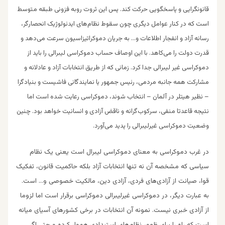
قانونگرایی و پاسخگویی حرکت کند. پس این ثروت روبه فزونی طبقه متوسط
است که در کنار عوامل دیگری چون سقوط نظام‌های ایدئولوژیک انحصارگر،
رسانه آزاد و انفجار اطلا‌عات و… به جریان دموکراتیزاسیون سرعت می‌دهد و
قدرت دولت را می‌کاهد. با این اوصاف حساب دموکراسی لیبرالی را باید از
دموکراسی غیر لیبرالی جدا کرد. زمانی که از طریق انتخابات آزاد و عادلا‌نه و
مشارکت همه جانبه مردمی، رئیس ‌جمهور یا نمایندگانی فاشیست و بنیادگرا
– نظیر هیتلر در آلمان – انتخاب شوند، دموکراسی رعایت شده است اما
نتیجه قاعدتا منفی، سرکوب‌گرانه و ناقض آزادی و انسانیت خواهد بود. چنین
وضعیت دموکراسی غیرلیبرالی را پدید می‌آورد.
در غرب دموکراسی به معنای دموکراسی لیبرال است یعنی یک نظام
سیاسی که مشخصه آن نه تنها انتخابات آزاد بلکه حاکمیت قانون، تفکیک
قوا، صیانت از آزادی‌های فردی، آزادی دین، مالکیت خصوصی و… است.
به عبارت دیگر، در دموکراسی غیرلیبرالی دموکراسی برقرار است اما لزوما
از آزادی خبری نیست. نمونه آن انتخابات در برخی کشورهای آسیای میانه
است که راه را برای ظهور نظام‌های استبدادی هموار کرده و حتی اگر