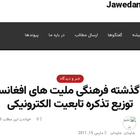
یشه
گفتگوها
ارسال مطالب
در باره ما
پیوندها
خبر و دیدگاه
شته فرهنگی ملیت های افغانست
توزیع تذکره تابعیت الکترونیکی
0
خواندن این مطلب 3 دقیقه زمان میبرد
جاودان
مارس 15, 2011