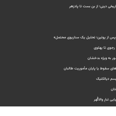
ریخی دینی؛ از بن بست تا پادزهر
 پس از پوتین؛ تحلیل یک سناریوی محتمل»
 رجوی تا پهلوی
ور به ویژه بدخشان
ای سقوط یا پایان مأموریت طالبان
یسم دیالکتیک
تان
ی تبارِ والاگُهر