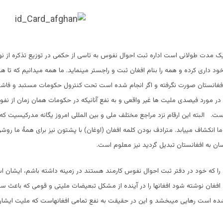
ک مدت طولانی است اداره ثبت احوال نفوس به تاسی از حکمی در توزیع تذکره از ن
داری کرده و همه را بنام افغان ثبت و راجستر مینماید. ما همه میدانیم که تا ه
فغانستان صورت نگرفته و اگر انجام شده است تحت کنترول حکومات مستبد و فاش
در مورد فیصدی ملیت ها غیر واقعی و به نفع آنانیکه در حکومات همان زمان از نفوذ
است. البته این ارقام نزد مراجع مختلف ملی و بین المللی امروز یگانه مدرکیسیت که
ا انکشاف مییابد. مترادف بودن کلمه افغان (اوغان) با پشتون نیز برای همۀ ما روش
سان به افغانستان تبدیل گردید نیز معلوم است.
 را که خود در دفتر ثبت احوال نفوس کارمند هستند در زمینه داشته باشم، ایشان ا
افغان نوشته شود افغانها را در آینده از مشکل تبعیضات ملیتی و قومی که باعث سا
شده است رهایی میبخشد و این در حقیقت به نفع تمامی افغانهاست که ملیت ایشا