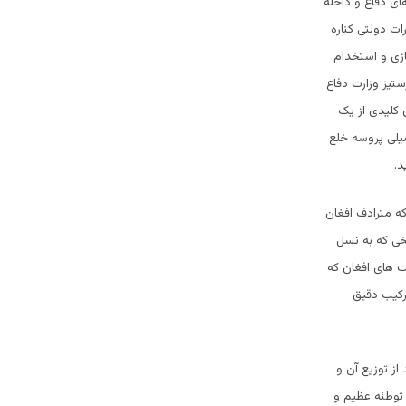
ی دفاع و داخله
ات دولتی کناره
ازی و استخدام
تیز وزارت دفاع
کلیدی از یک
یلی پروسه خلع
د.
ه مترادف افغان
نه تاریخی که به نسل
لطان محمود غزنوی خواهد بود. (2) فیصدی ملیت های افغان که
رکیب دقیق
از توزیع آن و
 توطئه عظیم و