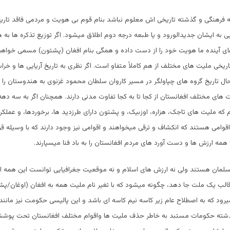
 فرهنگی و گذشته تاریخی اش معلوم نباشد بنام قوم بی هویت و مردمی فاقد تاری
 به ایشان جدیدالورود و یا طبعه درجه دوم اطلاق میشود. اگر توزیع تذکره ها به 
های آینده ما هویت خود را از دست داده و همگی بنام افغان (پشتون) مسمی خواهی
ریخی ملیت های مختلف از هم کاملاً متفاو است. اگر نظری به تاریخ آریایی ها و خرا
ال تاریخ گروه های چپاولگر در مسیر کاروان سلطان محمود غزنوی به هندوستان را 
ت های مختلف افغانستان از کجا تا به کجا تفاوت مدنی دارند. همچنان اگر به سه دهه
م که ملیت های تاجک، هزاره، اوزبیک، و پشتون دارای طرزدید ها، برخوردها، و عملکرد 
وامی هستند که انکشاف و ترقی میخواهند و اقوامی نیز وجود دارند که با وسیله ق
مه ارزش ها و دست آورد های مردم افغانستان را به باد فنا میسپارند.
سلمان هستند ولی نه ارزش های اسلام و نه موقعیت جغرافیایی توانست این همه اق
 قالب یک ملت جا دهد، چگونه میشود که با تغیر نام ملیت همه به افغان (اوغان/پ
 میرود که به اصطلاح عام زیر کاسه نیم کاسه ای باشد و این پالیسی حکومت نیز مانند
شته حکومات مستبد به خاطر حذف ملیت ها واقوام مختلف افغانستان تحت پوش