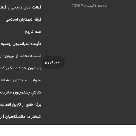
جمعه, آگوست 7 2026
قرائت های تاریخی و فراتا
فرقه تبهکاران اسلامی
علم تاریخ
«آینده فدراسیون روسیه
افسانه نجات از بیرون؛ از
خبر فوری
پیرامون حوادث اخیر کش
تحولات بدخشان؛ نشانه‌ه
کاوشِ چندو‌چونِ ماتریال
برگه های از تاریخ افغانس
افتخار به دانشگاهیان آ ریای