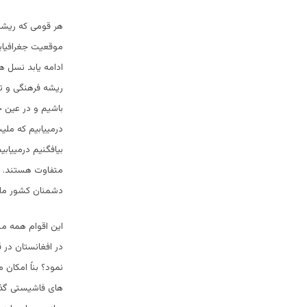
هر قومی که ریشه
موقعیت جغرافیایی
ادامه یابد نسل 
ریشه فرهنگی و تا
باشیم و در عین ح
درمییابیم که ملی
بیافگنیم درمییابی
متفاوت هستند. اق
دشمنان کشور ما ه
این اقوام همه م
در افغانستان در
نمود؟ بناً امکان
های فاشیستی گذ