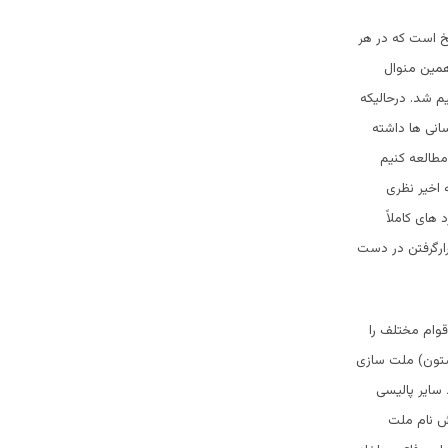
خ است که در هر
همین منوال
م شد. درحالیکه
سانی ها داشته
مطالعه کنیم
 اخیر نظری
های کاملاً
رارگرفتن در دست
وام مختلف را
شتون) ملت سازی
 سایر پالیسی
ش نام ملت