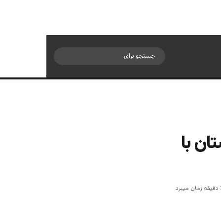
سایدبار
جستجو
برای
ان با