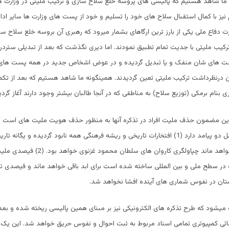
 ما شاهد هستیم که پالیسی های پروسه خلع سلاح سازی و ترکیب ملیتی در وزارت ها
نیز با کمال استقبال سلاح های خود را تسلیم و خود از پست های وزارت ها سایر ادار
رت دفاع ملی یکی از بارز ترین ارگاهای بشمار میرود که رهبری آن بروسه خلع سلاح س
رکیب ملیتی با جدیت تمام تطبیق نمودند. اما دیری نگذشت که بعد از تبدیلی ستردرس
پست های شان منفک و یا تبدیل گردیده و در عوض اشخاص جدید در همه پست های 
درنظرداشت ترکیب ملیتی تعین گردیدند. همینگونه ما شاهد هستیم که بعد از تکم
بنام برمکی (توزیع سلاح) به مناطقی که در آنجا طالبان بیشتر وجود دارند آغاز گردی
این مضمون حذف ملیت افراد در تذکره آنها به منظور حذف هویت ملیت های است ک
نیستند. و این عمل دو پیامد دارد (1) افتخارات تاریخی و ریشه فرهنگی همه نابود گردیده و یگا
های آینده باقی خواهد ماند چپاولگری کاروان های س
 در سطح ملی و بین المللی ساخته شده است برای ابد باقی خواهد ماند و فیصدی ت
تان در نفوس شماری های آینده افشا نخواهد شد.
ه میشود که طرح تذکره های الکترونیکی نیز بر مبنای همین پالیسی ریخته شده و بعد 
ماتی کمپیوتری تمامی اسناد مربوط به ثبت احوال و نفوس حریق خواهد شد. این یک