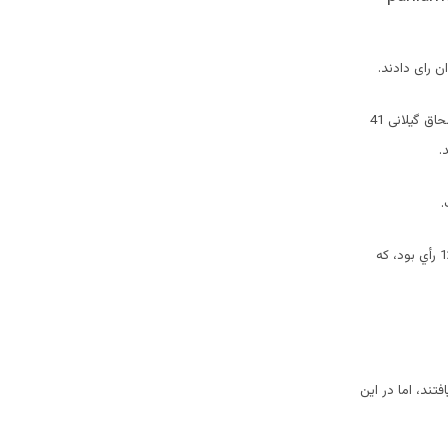
در دور اول رقابت براي كسب كرسي رياست، صدیق احمد عثمانی 94 رای، هما سلطانی 48 رای، سید اسحاق گیلانی 41
.
در جلسه امروز پارلمان افغانستان 244 نماينده حضور داشتند و بر اين اساس رأي لازم براي پيروزي 123 رأي بود، كه
تند، اما در اين