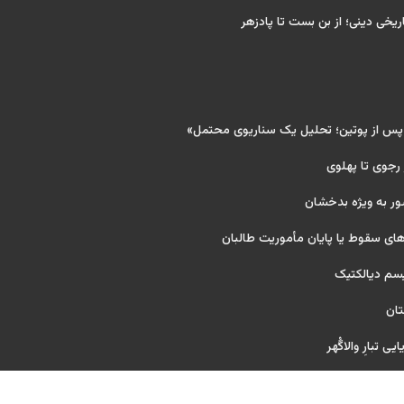
ریخی دینی؛ از بن بست تا پادزهر
 پس از پوتین؛ تحلیل یک سناریوی محتمل»
 رجوی تا پهلوی
ور به ویژه بدخشان
ای سقوط یا پایان مأموریت طالبان
یسم دیالکتیک
تان
ی تبارِ والاگُهر