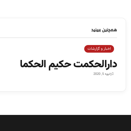
همچنین ببینید
ب
س
ت
اخبار و گزارشات
ن
دارالحکمت حکیم الحکما
ژانویه 5, 2020