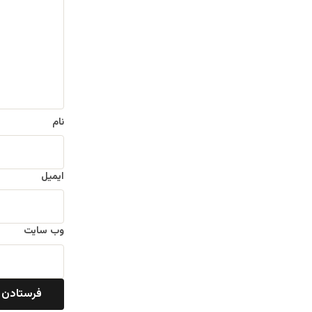
د
گ
ا
ه
*
نام
ایمیل
وب‌ سایت