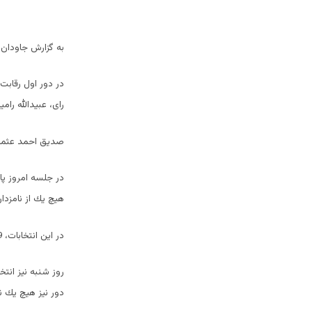
به گزارش جاودان از کاب
رای، عبیدالله رامین 19 رای، بکتاش سیاوش 14 رای و خلیل احمد شهیدزاده 1 رای را از آن 
صديق احمد عثماني
هيچ يك از نامزد
در اين انتخابات، 19 رأي سفيد داده شد و 8 رأي باطل اعلام شد.
روز شنبه نيز انتخ
دور نيز هيچ يك نتوانستند كه 