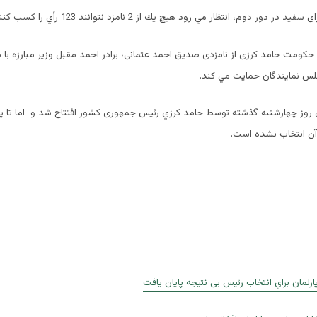
 دور دوم، انتظار مي رود هيچ يك از 2 نامزد نتوانند 123 رأي را كسب كنند.
کومت حامد کرزی از نامزدی صدیق احمد عثمانی، برادر احمد مقبل وزیر مبارزه با م
 نمایندگان حمايت مي كند.
ن روز چهارشنبه گذشته توسط حامد كرزي رئيس جمهوری كشور افتتاح شد و اما تا پ
آن انتخاب نشده است.
مان براي انتخاب رئيس بی نتيجه پايان يافت