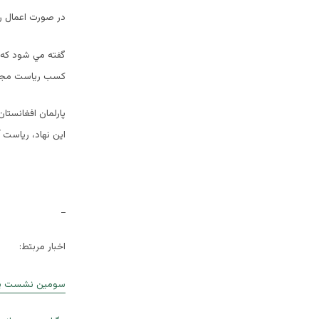
در صورت اعمال رای سفید در
گفته مي شود که ح
کسب ریاست مجلس
پارلمان افغانستا
این نهاد، ریاست 
_
اخبار مربتط:
سومین نشست پارل