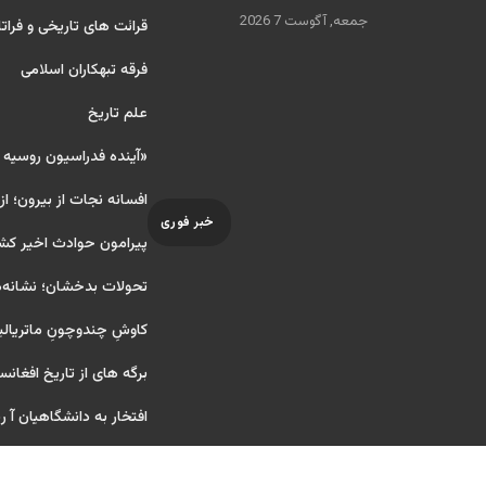
جمعه, آگوست 7 2026
قرائت های تاریخی و فراتا
فرقه تبهکاران اسلامی
علم تاریخ
«آینده فدراسیون روسیه
افسانه نجات از بیرون؛ از
خبر فوری
پیرامون حوادث اخیر کش
تحولات بدخشان؛ نشانه‌ه
کاوشِ چندو‌چونِ ماتریال
برگه های از تاریخ افغانس
افتخار به دانشگاهیان آ ریای