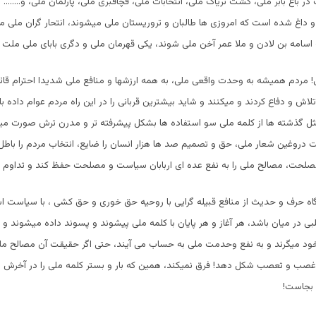
 باغ بابر ملی، کشت تریاک ملی، انتخابات ملی، قچاقبری ملی، پارلمان ملی، و…….. ! 
 و داغ شده است که امروزی ها طالبان و تروریستان ملی میشوند، انتحار گران ملی م
ه اسامه بن لادن و ملا عمر آخن ملی شوند، یکی قهرمان ملی و دگری بابای ملی ملت 
ی! مردم همیشه به وحدت واقعی ملی، به همه ارزشها و منافع ملی شدیدا احترام قائ
ش و دفاع کردند و میکنند و شاید بیشترین قربانی را در این راه مردم عوام داده با
ثل گذشته ها از کلمه ملی سو استفاده ها بشکل پیشرفته تر و مدرن ترش صورت میگ
 دروغین شعار ملی، حق و تصمیم صد ها هزار انسان را ضایع، انتخاب مردم را باطل ک
مصلحت، مصالح ملی را به نفع عده ای اربابان سیاست و مصلحت حفظ کند و تداوم 
گاه حرف و حدیث از منافع قبیله گرایی با روحیه حق خوری و حق کشی ، با سیاست ا
 در میان باشد، هر آغاز و هر پایان با کلمه ملی پیشوند و پسوند داده میشوند 
خود میگرند و به نفع وحدمت ملی به حساب می آیند، حتی اگر حقیقت آن مصالح ملی
غصب و تعصب شکل دهد! فرق نمیکند، همین که بار و بستر کلمه ملی را در آخرش 
 بجاست!