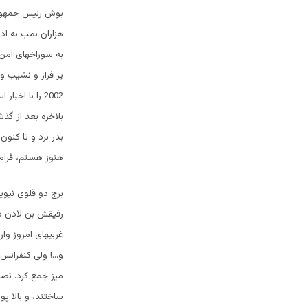
بوش رئیس جمهور 
هزاران بمب به ادر
به سوراخهای امن 
2002 را با ا
بلاخره بعد از گذ
بدر برد و تا کنون
هنوز هستم، فرام
برج دو قلوی نیوی
رفیقش بن لادن د
غربیهای امروز وار
و…! ولی کنفرانس 
میز جمع کرد. تصم
ساختند، و بالا 