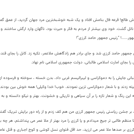
ش طالع!
قرعه فال بنامش افتاد و یک شبه خوشبخترین مرد جهان گردید، از عمق گمن
ئل گشت. خود وی بیشتر از مردم به فکر و حیرت بود، ناگهان وارد ارگش ساختند و
ور…….! “رئیس جمهور حامد کرزی”!
جمهور حامد کرزی شد و جای برادر هم زادگاهش ملاعمر، تکیه زد. کابل را بجای قند
 بجای امارت اسلامی طالبانی، دولت جمهوری اسلامی نام نهاد.
نی جایش را به دموکراسی و لیبرالیسم غربی داد، بدن خسته ، سوخته و فرسوده ای 
یته زدند و با شعار دموکراسی تزین نمودند. خوب! خدا وکیلی! همه خوش بین بودن
این رنگ و شعار تازه را بر آن سیاهی و تاریکی و خشونت، بهتر و نیکو دانسته و به ف
ر جشن ریاستی رئیس جمهور کرزی من هم کف زدم و از راه دور برایش تبریک گفتم،
نا منظم طالبی تر جیح میدادم و یا کرزی را مرد بهتر از ملا عمر می پنداشتم، هر چه ب
رزی بر صدها ملا عمر می ارزید، حد اقل فتوای نسل کوشی و کوج اجباری و قتل عا