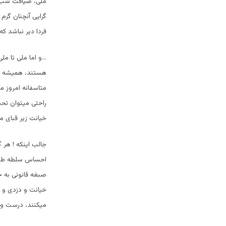
ملی، ضیافت شب در
گرایی آنچنان گرم
فردا دیر نباشد ک
…و اما ملی تا مل
هستند، همیشه تلا
متاسفانه امروز م
راحتی میتوان تحت
خیانت زیر قبای 
جالب اینکه ! هر 
احساس سلطه طلبی
صبغه قانونی به 
خیانت و دزدی و 
میکنند، درست و