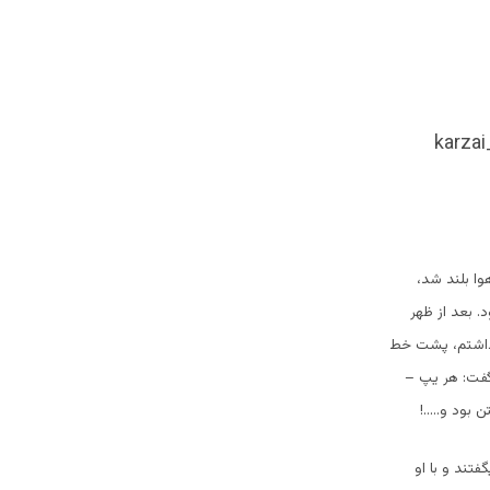
وا بلند شد،
. بعد از ظهر
رد ، برداشتم، پشت خط
گفت: هر یپ –
 بود و…..!
تند و با او