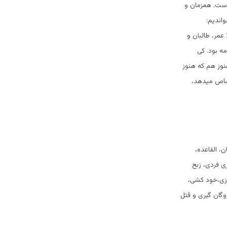
است. همزمان و
اندیم:
عمر، طالبان و
ه بود. کی
نوز هم که هنوز
تصاص میدهد،
ن، القاعده،
ری فردی، زبح
زی،خود کشی،
گان گیری و قتل