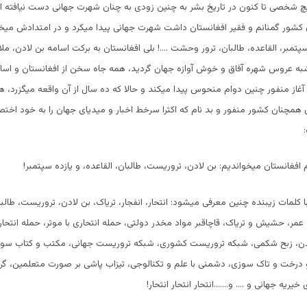
چ شخصی تا کنون در تاریخ بشر به چنین زودی به چنان شهرت جهانی دست نیافته 
 کشور گمنانم و فقیر افغانستان داشت شهرت جهانی پیدا میکرد و در امتدادش میخو
تمبر، القاعده، طالبان، ترور وحشت ….! بلی افغانستان به برکت اسامه بن لادن، ملا 
به عروس شهره آفاق و خوش آوازه جهان گردید، همه جاه سخن از افغانستان و اسام
غاز منفور چنین دوام منحوس پیدا میکند و حالا که ده سال از آن واقعه میگزرد، ه
همچنان کشور منفور و بد نام که اکثرا سرخط اخبار و میدیای جهان را به خود اخ
م افغانستان میخواندیم:
بن لادن، تروریست، طالبان، القاعده، و یازده سپتمبر!
با کلمات زیبنده چنین معرفی میشود:
انتحار، انفجار، تریاک، بن لادن، تروریست، طالبا
 عمر، حشیش و تریاک، قاچاقبر مواد مخدر دولتی، حمله انتحاری با موتر، حمله انتحا
یدن، زبح شکمی، شبکه تروریست کشوری، شبکه تروریست جهانی، مکتب و کتاب سو
درخت و تاک سوزی، دشمنی با علم و تکنالوجی، تیزاب پاشی بر صورت متعلمین، گرو
 خیریه جهانی و …. و…….انتحار انتحار انتحار!