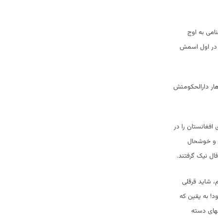
امی به اوج
 در اول اسمش
هار دارالحکومتش
افغانستان را در
د و خوشحال
ال نیک گرفتند.
 شاید قرقلی
ود! به یقین که
مهای دسته