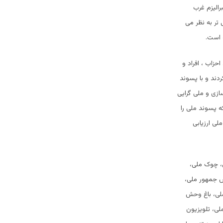
الیزم غرب
تر به نظر می
 است.
زاب ، افراد و
دند و با پسوند
زی و ملی گرایی
ه پسوند ملی را
لی ارزیابی
، چوک ملی،
س جمهور ملی،
ملی، باغ وحش
لی، تلویزیون