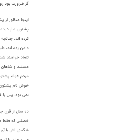
گر ضرورت بود روا 
اینجا منظور از پ
پشتون تبار دیده 
کرده اند، چنانچه 
دامن زده اند، طب
تضاد خواهند شد.
مستبد و شاهان مف
مردم عوام پشتون 
خوش نام پشتون د
نمی بود. پس با خ
ده سال از قرن جد
خصلتی که فقط می
شگفتی اش با آی فو
می پیماید بلکه ح