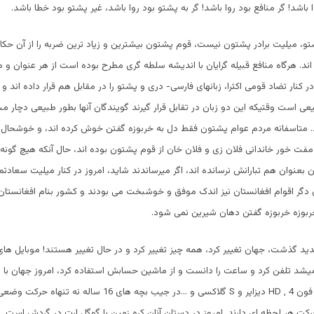
باشد! گر منافع بود روا باشد! گر به پشتو بود روا باشد، غیر پشتو بود خطا باشد.
شتو، میلیت برادر پشتون نیست، قوم پشتون بیشترین و زیاد ترین ضربه را از آن حک
اند. هرگاه منافع قبیله گرایان با اندیشه سلطه گری مطرح بوده است از هر عنوان و م
در کنار تضاد قومی اکثرا، زبانهای فارسی- دری و پشتو را در مقابل هم قرار داده اند و
یعی است وقتیکه این دو زبان در تقابل قرار گیرند گویندگان آنها بطور طبیعی دچار 
 متاسفانه مردم عوام پشتون فقط دل به خربوزه گفتن خوش کرده اند، و خوشحال از
ت خور خاندانی فلان زی و فلان خان از قوم پشتون بوده اند، حال آنکه هیچ گونه 
بعنوان هم تبارانش نرسانده اند، اگر میرساندند شاید، امروز در کنار میلیت سعادتم
گر اقوام افغانستان نیز اندک موفق و خوشبخت می بودند و کشور بنام افغانستان 
ربوزه خربوزه گفتن دهان شیرین نمی شود.
ید گذشت، جهان تغییر کرد، همه چیز تغییر کرد و در حال تغییر هستند! موبایل ها
شد تلفن کرد و ساعت را دانست و از ماشین حسابش استفاده کرد، امروز جهان با ه
ن 4 ,
HD
دیزایر و
S
گلاکسی و …در جیب بچه های 16 ساله نه تنهاه 
رکت هر لحظه ای دارند. امروز در دستان آنان کره زمین با گوگل ارت در گردش است. ا