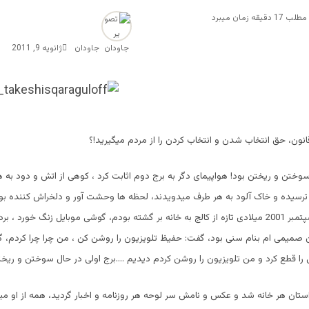
قه زمان میبرد
جاودان
ژانویه 9, 2011
انون، حق انتخاب شدن و انتخاب کردن را از مردم میگیرید!؟
سوختن و ریختن بود! هواپیمای دگر به برج دوم اثابت کرد ، کوهی از اتش و دود به ه
ترسیده و خاک آلود به هر طرف میدویدند، لحظه ها وحشت آور و دلخراش کننده بود
سه شنبه یازده سپتمبر 2001 میلادی تازه از کالج به خانه بر گشته بودم، گوشی موبایل زنگ خو
 صمیمی ام بنام سنی بود، گفت: حفیظ تلویزیون را روشن کن ، من چرا چرا کردم، 
را قطع کرد و من تلویزیون را روشن کردم دیدیم ….برج اولی در حال سوختن و ریختن
ستان هر خانه شد و عکس و نامش سر لوحه هر روزنامه و اخبار گردید، همه از او میگف