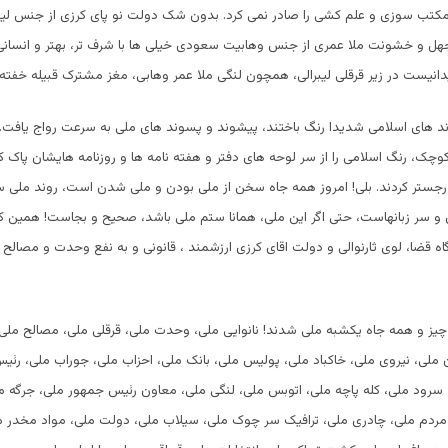
کتب سوزی و علم کشی را صادر نمی کرد. بدون شک دولت نو پای کرزی از جنس لیبر
هل و خشونت ملا عمری از جنس وهابیت سعودی خیلی ها با شرف تر، بهتر و انسانی 
انیست در زیر قرقلی لیبرالی، همچون لنگی ملا عمر وهابی، مغز مشترک قبیله خفته
 های اسلامی شدیدا رنگ باختند، پیشوند و پسوند های ملی به سرعت رواج یافت. اح
وچک، رنگ اسلامی را از سر لوحه های دفتر و هفته نامه ها و روزنامه هایشان پاک کر
رجستر کردند. بلی! امروز همه جاه سخن از ملی بودن و ملی شدن است، روند ملی سا
 و سر زبانهاست، حتی اگر این ملی، همانا ستم ملی باشد، صحیح و بجاست! همین ک
اه قضا، لوی ثارنوالی و دولت اقای کرزی ارزشمند ، قانونی و به نفع وحدت و مصالح م
یز و همه جاه یکشبه ملی شدند!
نانوایی ملی، وحدت ملی، قرقلی ملی، مصالح ملی
 ملی، نیروی ملی، خاکباد ملی، پولیس ملی، بانک ملی، احزاب ملی، جوراب ملی، رئی
 سرود ملی، کله پاچه ملی، اتوبس ملی، لنگی ملی، معاون رئیس جمهور ملی، جرگه 
 مردم ملی، چادری ملی، ترافیک سر چوک ملی، سیلاب ملی، دولت ملی، مواد مخدر م