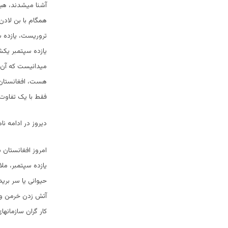
آشنا میشدند، هی
همگام با بن لادن
تروریست، یازده سپ
یازده سپتمبر یکش
میدانیست که آن آ
هست، افغانستان 
فقط با یک تفاوت:
دیروز در ادامه نا
امروز افغانستان 
یازده سپتمبر، ملا
حیوانی یا سر بر
آتش زدن خرمن و 
کار گران سازمانهای