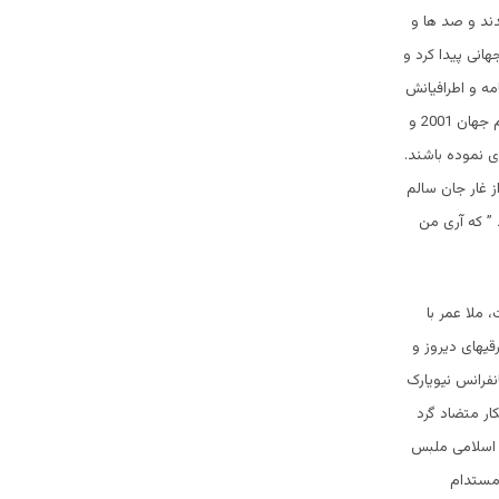
ند و صد ها و
هانی پیدا کرد و
مه و اطرافیانش
پر فراز و نشیب ولی بی خطر بود و برای جهانیان قصه های جالب هرصبح و شام گردید. شاید اکثر مردم جهان 2001 و
ری نموده باشند.
 غار جان سالم
 ” که آری من
 ملا عمر با
یهای دیروز و
نفرانس نیویارک
ار متضاد گرد
ت اسلامی ملبس
 مستدام