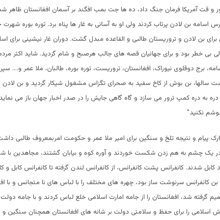
و قت آمریکا فرمان جنگ داد، ده ها جت بمب افگند بر آسمان افغانستان ظاهر شد
س اسامه بن لادن پرتاب کردند ولی او به آسانی به غار ها پناه برد. توره بوره شهرت ج
برای بن لادن و تروریستان طالبی و القاعده مبدل گشت. دوران غار نیشینی برای اسا
خبار اسامه، برج دوقلوی نیوراک، افغانستان، تروریست، توره بوره، طالبان، ملا عمر و…. سپ
شت سالها، بن بوش از کاخ سفید به صحرای تگزاس مشغول شیکار گردید و بن لادن از
 دره به دره کمپ ترور می سازد و گاه گاهی جایش را در صدر اخبار جهان باز می نماید
وشم نکنید”
ارک پیام و نتیجه تلخ و سنگین برای امیر ملا عمر و حکومت امربمعروف طالبی داشت،
ر یک چشم به هم زدن شکست خوردند و آوره کوه و بیابان گشتند، مجاهدین با شرق
د کابل شدند. کانفرانس پشت کانفرانس، از کانفرانس لندن گرفته تا کانفرانس کابل و کا
بن کانفرانس سرنوشت ساز بود، چهره های مختلف را با لباس های نا متجانس و با افک
یم گرفته شد، افغانستان را از جامه امارت اسلامی خلع لباس کردند و با جامه دول
پوش اسلامی را برای حفظ و سلامتی دولت بر شانه های افغانستان همچنان سنگین و