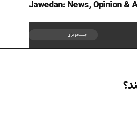
سایدبار
جستجو
برای
د؟