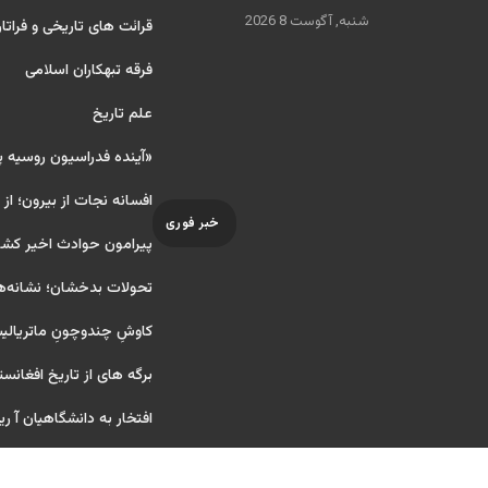
شنبه, آگوست 8 2026
قرائت های تاریخی و فراتا
فرقه تبهکاران اسلامی
علم تاریخ
«آینده فدراسیون روسیه 
افسانه نجات از بیرون؛ از
خبر فوری
پیرامون حوادث اخیر کشو
تحولات بدخشان؛ نشانه‌ه
کاوشِ چندو‌چونِ ماتریال
برگه های از تاریخ افغانست
افتخار به دانشگاهیان آ ریایی