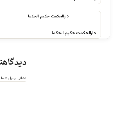
دارالحکمت حکیم الحکما
دیدگاهتا
نشانی ایمیل شما 
د
ی
د
گ
ا
ه
*