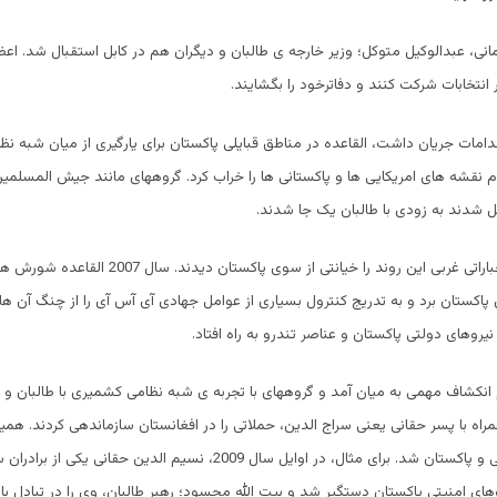
انی، عبدالوکیل متوکل؛ وزیر خارجه ی طالبان و دیگران هم در کابل استقبال شد. ا
ر انتخابات شرکت کنند و دفاترخود را بگشایند.
قدامات جریان داشت، القاعده در مناطق قبایلی پاکستان برای یارگیری از میان شبه نظ
م نقشه های امریکایی ها و پاکستانی ها را خراب کرد. گروههای مانند جیش المسلمی
 شدند به زودی با طالبان یک جا شدند.
دستگاههای استخباراتی غربی این روند را خیانتی از سوی پاکستان دی
پاکستان برد و به تدریج کنترول بسیاری از عوامل جهادی آی آس آی را از چنگ آن ها ب
روهای دولتی پاکستان و عناصر تندرو به راه افتاد.
ال 2005 هم انکشاف مهمی به میان آمد و گروههای با تجربه ی شبه نظامی کشمیری با طالبان و
راه با پسر حقانی یعنی سراج الدین، حملاتی را در افغانستان سازماندهی کردند. هم
شکاف میان حقانی و پاکستان شد. برای مثال، در اوایل سال 2009، نسیم الدین حقانی یک
ای امنیتی پاکستان دستگیر شد و بیت الله محسود؛ رهبر طالبان، وی را در تبادل با