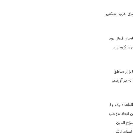
عضای حزب اسلامی
امیان فعال بود
ن و گروههای
دند. سال 2007 القاعده شورش ها را از مناطق
ه در آورد.در
 القاعده یک جا
ین اتحاد موجب
ی از برادران سراج الدین
 اسرای ارتش