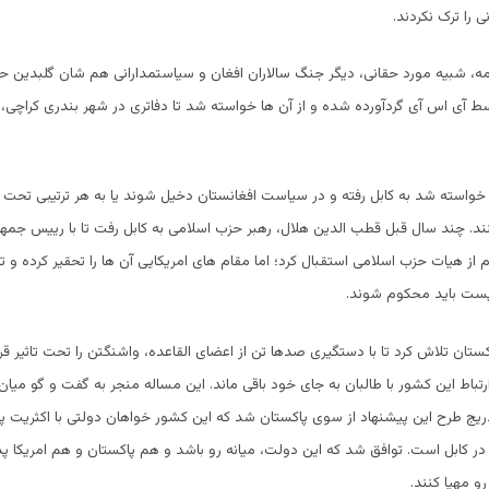
ی را ترک نکردند.
مه، شبیه مورد حقانی، دیگر جنگ سالاران افغان و سیاستمدارانی هم شان گلبدین ح
 آی اس آی گردآورده شده و از آن ها خواسته شد تا دفاتری در شهر بندری کراچی، 
خواسته شد به کابل رفته و در سیاست افغانستان دخیل شوند یا به هر ترتیبی تحت 
نند. چند سال قبل قطب الدین هلال، رهبر حزب اسلامی به کابل رفت تا با رییس جمهو
ام از هیات حزب اسلامی استقبال کرد؛ اما مقام های امریکایی آن ها را تحقیر کرده و تا
ریست باید محکوم شوند.
ستان تلاش کرد تا با دستگیری صدها تن از اعضای القاعده، واشنگتن را تحت تاثیر قرا
ارتباط این کشور با طالبان به جای خود باقی ماند. این مساله منجر به گفت و گو میا
تدریج طرح این پیشنهاد از سوی پاکستان شد که این کشور خواهان دولتی با اکثریت 
 در کابل است. توافق شد که این دولت، میانه رو باشد و هم پاکستان و هم امریکا پذی
رو مهیا کنند.