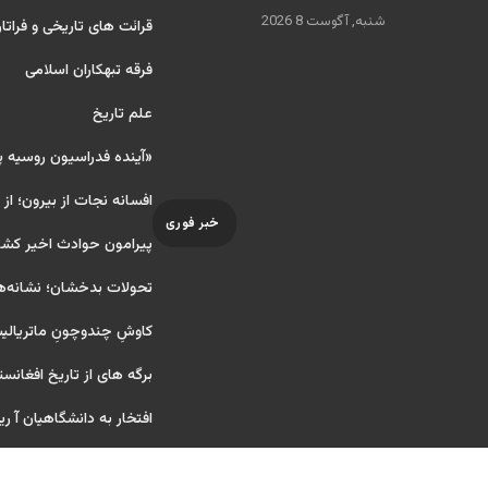
شنبه, آگوست 8 2026
قرائت های تاریخی و فراتا
فرقه تبهکاران اسلامی
علم تاریخ
«آینده فدراسیون روسیه 
افسانه نجات از بیرون؛ از
خبر فوری
پیرامون حوادث اخیر کشو
تحولات بدخشان؛ نشانه‌ه
کاوشِ چندو‌چونِ ماتریال
برگه های از تاریخ افغانست
افتخار به دانشگاهیان آ ریایی