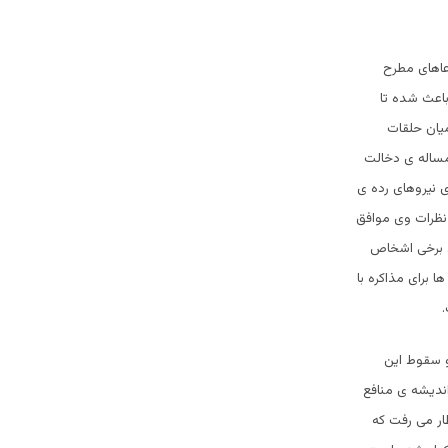
عاهای مطرح
باعث شده تا
میان حلقات
مساله ی دخالت
ی نیروهای رده ی
 همه ی نظرات وی موافق
د برخی اشخاص
 برای مذاکره با
.
بتدای این مقاله با اشاره به حمایت آشکار پاکستان از طالبان در سال های 1996 تا 2001 و سقوط این
اندیشه ی منافع
ار می رفت که