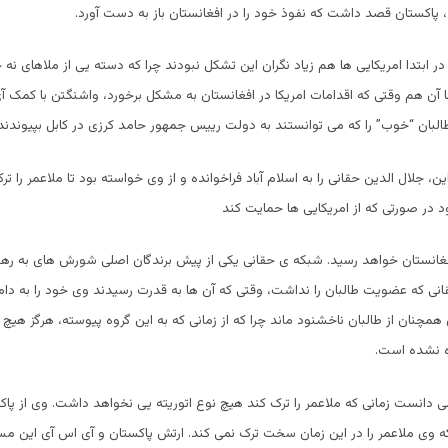
اکستان قصد داشت که نفوذ خود را در افغانستان باز به دست آورد.
در ابتدا امریکایی ها هم زیاد نگران این تشکل نبودند چرا که دسته یی از ملاهای نه
ا آن هم وقتی که اقدامات امریکا در افغانستان به مشکل برخورد، واشنگتن با کمک آ
البان “خوب” را که می توانستند به دولت رییس جمهور حامد کرزی در کابل بپیوندند
ن، جلال الدین حقانی را به اسلام آباد فراخوانده و از وی خواسته بود تا ملاعمر را تر
 در صورتی که از امریکایی ها حمایت کند
فغانستان خواهد رسید. شبکه ی حقانی یکی از پیش برندگان اصلی شورش های به رهب
قانی که عضویت طالبان را نداشت، وقتی که آن ها به قدرت رسیدند وی خود را به دام
همچنان از طالبان ناخشنود ماند چرا که از زمانی که به این گروه پیوسته، هرگز هی
ه نشده است.
ی دانست زمانی که ملاعمر را ترک کند هیچ نوع اتوریته یی نخواهد داشت. وی از پ
ی ملاعمر را در این زمان سخت ترک نمی کند. ارتش پاکستان و آی اس آی این مسال