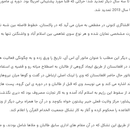
تا سه سال دیگر تمدید شد؛ حرکتی که قلبا مورد پشتیبانی امریکا بود. دوره ی مامور
تمدید شد.
 افشاگری کنونی در مقطعی به میان می آید که در پاکستان، خطوط فاصله بین شبه ن
ت مشخصی نمایان شده و هر نوع سوی تفاهمی بین اسلام آباد و واشنگتن تنها به 
یگر این مطلب با عنوان مانور آی اس آی، تاریخ را ورق زده و به چگونگی فعالیت ها
در افغانستان از طریق ایجاد گروهی از طالبان به اصطلاح میانه رو و قضیه ی استفا
اتور حال حاضر افغانستان که وی را لینک اصلی ارتباطی در گفت و گوها میان نیروهای 
د اشاره می کند و می نویسد وی که قبل از طالبان و در دوره ی این گروه، پست ها
بعد از سقوط این رژیم به اسلام آباد آمده و به کار تجارت مصروف بود که دیری نگذش
یشاور؛ مرکز ولایت فعلی خیبر پشتون خواه بکوچد و در آن جا همراه برخی دیگر از وزر
القاعده را محکوم کرده و آغاز به کار تشکل جمعیت الخدام القرآن را اعلام کند.
از طریق این تشکل که در آن مقام های اداری سابق طالبان و ملاها شامل بودند، و طا