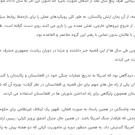
ی ظرف پنج سال بعد از اشغال صورت بگیرد اما اکنون این امر به سال 2013 موکول شده است.
مه، از آن زمان ارتش پاکستان، به طور کلی رویکردهای عملی را برای بازحفظ روابط سی
 از خروج نیروهای خارجی، نقش عمده یی را بازی می کنند روی دست گرفته است. طر
 طالبان بدون تماس با رهبر این گروه ملاعمر و القاعده بود.
وبی طی سال ها از این قضیه خبر داشتند و مرتبا در دوران ریاست جمهوری مشرف در
ت می کردند.
دیدگاهی بود که امریکا به تدریج عملیات جنگی خود در افغانستان و پاکستان را گ
وان یکی از راه حل های مهم برای حل قضیه ی افغانستان در نظر گرفت؛ بویژه آن که شب
ستان همچون پایگاهی برای راه انداختن شورش ها در افغانستان استفاده می کردند.
مه، واشنگتن در همین راستا، به صورت فعالی، ظهور یک ایتلاف غیرنظامی برای حکومت
ومتی که طرفدار جنگ امریکا باشد. در همین حال جنرال اشفق پرویز کیانی؛ رییس ارت
با امریکا گسترش داد. به همین منظور دوره ی ماموریت کیانی که دو هفته پیش به پایا