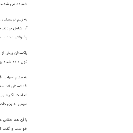
شمرده می شدند، پ
به زعم نویسنده، 
آن شامل بودند. ب
پذیرفتن ایده ی ط
پاکستان پیش از ای
قول داده شده بود
به مقام اجرایی ا
افغانستان اند. ح
انداخت اگرچه وی 
مهمی به وی داد
با آن هم حقانی م
خواست و گفت که و