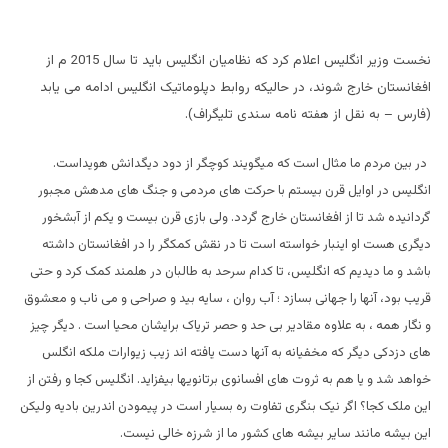
نخست وزیر انگلیس اعلام کرد که نظامیان انگلیس باید تا سال 2015 م از
افغانستان خارج شوند، در حالیکه روابط دپلوماتیک انگلیس ادامه می یابد
(فارس – به نقل از هفته نامه سندی تلیگراف).
در بین مردم ما مثال است که میگویند کوچگر از دود دیگدانش هویداست.
انگلیس در اوایل قرن بیستم با حرکت های مردمی و جنگ های مدهش مجبور
گردانیده شد تا از افغانستان خارج گردد. ولی بازی قرن بیست و یکم از آبشخور
دیگری هست او اینبار خواسته است تا در نقش کمکگر را در افغانستان داشته
باشد و ما دیدیم که انگلیس، تا کدام سرحد به طالبان در هلمند کمک کرد و حتی
قریب بود، آنها را جهانی بسازد ؛ آب روان ، سایه بید و صراحی و می ناب و معشوق
و نگار همه ، به علاوه مقادیر بی حد و حصر تریاک برایشان محیا است . دیگر چیز
های دزدکی دیگر که مخفیانه به آنها دست یافته اند زیب زیوارات ملکه انگلس
خواهد شد و یا هم به ثروت های افسانوی برتانویها بیفزاید. انگلیس کجا و رفتن از
این ملک کجا؟ اگر نیک بنگری تفاوت ره بسیار است در پیمودن اندرین بادیه ولیکن
این بیشه مانند سایر بیشه های کشور ما از شرزه خالی نیست.