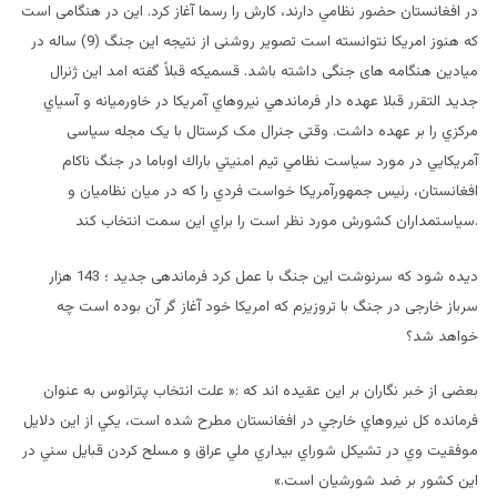
در افغانستان حضور نظامي دارند، كارش را رسما آغاز كرد. این در هنگامی است
که هنوز امریکا نتوانسته است تصویر روشنی از نتیجه این جنگ (9) ساله در
میادین هنگامه های جنگی داشته باشد. قسمیکه قبلاً گفته امد این ژنرال
جدید التقرر قبلا عهده دار فرماندهي نيروهاي آمريكا در خاورميانه و آسياي
مركزي را بر عهده داشت. وقتی جنرال مک کرستال با یک مجله سیاسی
آمريكايي در مورد سياست نظامي تيم امنيتي باراك اوباما در جنگ ناكام
افغانستان، رئيس جمهورآمريكا خواست فردي را كه در ميان نظاميان و
سياستمداران كشورش مورد نظر است را براي اين سمت انتخاب كند.
دیده شود که سرنوشت این جنگ با عمل کرد فرماندهی جدید ؛ 143 هزار
سرباز خارجی در جنگ با تروزیزم که امریکا خود آغاز گر آن بوده است چه
خواهد شد؟
بعضی از خبر نگاران بر این عقیده اند که :« علت انتخاب پترائوس به عنوان
فرمانده كل نيروهاي خارجي در افغانستان مطرح شده است، يكي از اين دلايل
موفقيت وي در تشيكل شوراي بيداري ملي عراق و مسلح كردن قبايل سني در
اين كشور بر ضد شورشيان است.»