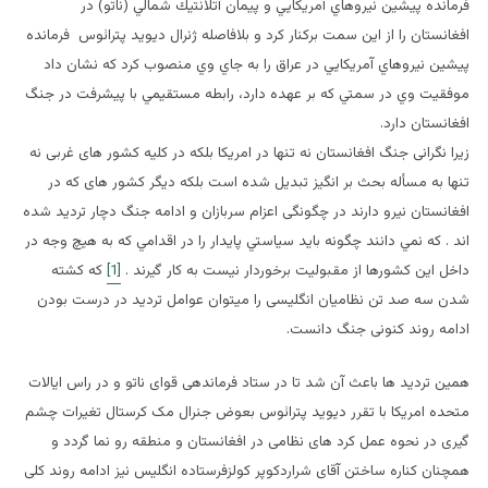
فرمانده پيشين نيروهاي آمريكايي و پيمان آتلانتيك شمالي (ناتو) در
افغانستان را از اين سمت بركنار كرد و بلافاصله ژنرال ديويد پترائوس فرمانده
پيشين نيروهاي آمريكايي در عراق را به جاي وي منصوب كرد كه نشان داد
موفقيت وي در سمتي كه بر عهده دارد، رابطه مستقيمي با پيشرفت در جنگ
افغانستان دارد.
زیرا نگرانی جنگ افغانستان نه تنها در امریکا بلکه در کلیه کشور های غربی نه
تنها به مسأله بحث بر انگیز تبدیل شده است بلکه دیگر کشور های که در
افغانستان نیرو دارند در چگونگی اعزام سربازان و ادامه جنگ دچار تردید شده
اند . كه نمي دانند چگونه بايد سياستي پايدار را در اقدامي كه به هيچ وجه در
داخل اين كشورها از مقبوليت برخوردار نيست به كار گيرند .
[1]
که کشته
شدن سه صد تن نظامیان انگلیسی را میتوان عوامل تردید در درست بودن
ادامه روند کنونی جنگ دانست.
همین تردید ها باعث آن شد تا در ستاد فرماندهی قوای ناتو و در راس ایالات
متحده امریکا با تقرر دیوید پترائوس بعوض جنرال مک کرستال تغیرات چشم
گیری در نحوه عمل کرد های نظامی در افغانستان و منطقه رو نما گردد و
همچنان کناره ساختن آقای شراردکوپر کولزفرستاده انگلیس نیز ادامه روند کلی