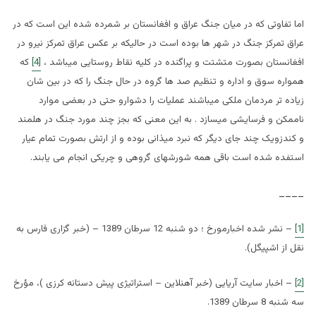
اما تفاوتی که در میان جنگ عراق و افغانستان بر شمرده شده این است که در
عراق تمرکز جنگ در شهر ها بوده است در حالیکه بر عکس عراق تمرکز نیرو در
افغانستان بصورت متشتت و پراگنده در کلیه نقاط روستایی میباشد ،
[4]
که
همواره سوق و اداره و تنظیم صد ها گروه در حال جنگ را که در بین شان
زیاده تر مردمان ملکی میباشند عملیات را دشوارو حتی در بعضی موارد
ناممکن و فرسایشی میسازد . به این معنی که بجز چند مورد جنگ در هلمند
و کندزویک چند جای دیگر که نبرد میذانی بوده و از ارتش بصورت تمام عیار
استفده شده است باقی همه شورشهای گروهی و چریکی انجام می یابند.
____
[1]
– نشر شده اخبارمورخ ؛ دو شنبه 12 سرطان 1389 – (خبر گزاری فارس به
نقل از اشپیگل).
[2]
– اخبار سایت آریایی (خبر آهنلاین – استراتیژی پیش دستانه کرزی )، مؤرخ
سه شنبه 8 سرطان 1389.