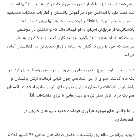
برغم همه این‌ها کرزی با قطار کردن جمعی از دلایل که به برخی از آنها اشاره
شد قصد دارد با انداختن خود در آغوش پاکستان و آغاز باب مذکرات مستقیم
با سران طالبان آمریکا را غافلگیر کرده و نسبت به آنها پیش دستی کند.
پاکستانی‌ها از طریق‌ای اس‌ای به او فهمانده‌اند که واشنگتن در موضعی
نیست که اگر او به آنها “نه” بگوید بتوانند کاری کنند. و حالا کرزی به نظر
می‌رسد که خود را برای نه گفتن به اوباما و ژنرال جدیدش در افغانستان آماده
می‌کند.
دیدار مخفی او با سراج الدین حقانی را می‌توان در همین راستا تحلیل کرد. در
یک ماه گذشته سوای از این اشخاصی چون کیانی فرمانده ارتش پاکستان و
پاشا رئیس اطلاعات پاکستان دوبار و نعیم حاج، رئیس سابق اطلاعات پاکستان
هم یک بار به کابل سفر کرده و دیدار‌هایی با کرزی داشته‌اند.
[3]
و اما چالش های موجود فرا روی فرمانده جدید نیرو های خارجی در
افغانستان:
ديويد پترائوس ‪ ۵۷ساله روز يكشنبه با حضور فرماندهان نظامي ۴۶ كشور كه