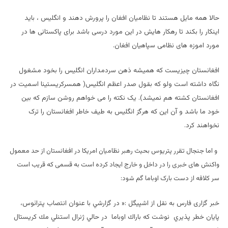
حالا همه مایل هستند تا نظامیان افغان را پرورش دهند و انگلیس ، باید
اینکار را بکند تا رهکار هایش در این مورد درسی باشد برای پاکستانی ها در
مورد اموزه های نظامی سپاهیان افغان.
افغانستان چیزیست که همیشه ذهن سردمداران انگلیس را بخود مشغول
نگاه داشته است ولو که بقول صدر اعظم انگلیس( همسرکریستینا اسمیت در
افغانستان کشته هم نمیشد). یک نکته را می خواهم روشن سازم که بین
خود ما باشد و آن این که هرگز انگلیس به طیف خاطر افغانستان را ترک
نخواهند کرد.
و اما جنجال تقرر پتریوس بحیث رهبر نظامیان امریکا در افغانستان از حد معمول
واکنش های خبری را در داخل و خارج ایجاد کرده است به قسمی که قریب است
سر کلافه از دست بارک اوباما گم شود:
خبر گزاری فارس به نقل از اشپیگل :« در گزارشي با عنوان انتصاب پترائوس،
پايان خطر پذيري نوشت كه باراك اوباما در حالي ژنرال استنلي مك كريستال