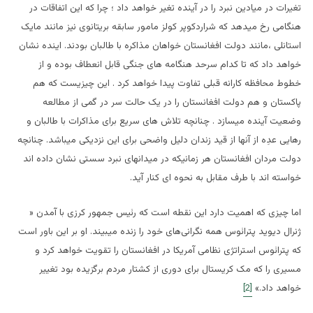
تغیرات در میادین نبرد را در آینده تغیر خواهد داد ؛ چرا که این اتفاقات در
هنگامی رخ میدهد که شراردکوپر کولز مامور سابقه بریتانوی نیز مانند مایک
استانلی ،مانند دولت افغانستان خواهان مذاکره با طالبان بودند. اینده نشان
خواهد داد که تا کدام سرحد هنگامه های جنگی قابل انعطاف بوده و از
خطوط محافظه کارانه قبلی تفاوت پیدا خواهد کرد . این چیزیست که هم
پاکستان و هم دولت افغانستان را در یک حالت سر در گمی از مطالعه
وضعیت آینده میسازد . چنانچه تلاش های سریع برای مذاکرات با طالبان و
رهایی عدِه از آنها از قید زندان دلیل واضحی برای این نزدیکی میباشد. چنانچه
دولت مردان افغانستان هر زمانیکه در میدانهای نبرد سستی نشان داده اند
خواسته اند با طرف مقابل به نحوه ای کنار آید.
اما چیزی که اهمیت دارد این نقطه است که رئیس جمهور کرزی با آمدن «
ژنرال دیوید پترائوس همه نگرانی‌های خود را زنده میبیند. او بر این باور است
که پترائوس استراتژی نظامی آمریکا در افغانستان را تقویت خواهد کرد و
مسیری را که مک کریستال برای دوری از کشتار مردم برگزیده بود تغییر
خواهد داد.»
[2]