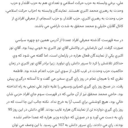
ملي، برخي وابسته به حزب حركت اسلامي و تعدادي هم به حزب اقتدار و حزب
وحدت به رهبري محمد اكبري هستند. نمايندگان وابسته به احزاب حركت اسلامي،
حزب وحدت به رهبري اكبري، حزب اقتدار، و حزب انسجام، از معرفي افرادي از
كانال آقايان خليلي و محمد محقق به شدت ناراضي مي باشند.
در سه فهرست گذشته معرفي افراد عمدتا از آدرس همين دو چهره سياسي
صورت گرفت. اين نارضايتي در واكنش آقاي نور اكبري به خوبي پيدا بود. آقاي نور
اكبري يكي از نمايندگان فعال هزاره در پارلمان است، اما گفته مي شود كه وي
حداكثر تلاشش را كرد تا سرور دانش راي نياورد. زيرا برادر آقاي نور اكبري در زمان
حاكميت حزب وحدت در غرب كابل، از سوي اين حزب اعدام شده بود. فاطمه
نظري كه با هيجان تمام در روز راي گيري سخن مي گفت و تا آستانه درگيري پيش
رفت، در صبح روز راي گيري كمپاين وسيعي را عليه داود علي نجفي به راه انداخته
بود. حاجي محمد محقق نيز از آن جايي كه در فهرست سوم جاي افراد حزبي شان
خالي بود، هيچ كوششي براي كسب آرا به خرج نداد. نكته جالب اين جا است كه در
روز راي گيري دوازده تن از نمايندگان هزاره غايب بودند. آقاي دانش در اين روز 95
راي به دست مي آورد و در صورتي كه دوازده وزير هزاره كه عمدا حاضر نشده
بودند، راي مي دادند، راي سرور دانش به 107 مي رسيد. با اين وصف مي توان