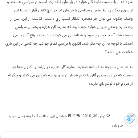
شود كه از يك سو، نمايندگان هزاره در پارلمان فاقد يك انسجام سياسي هستند و
از سوي ديگر، روابط رهبران سياسي با پارلمان نيز در اوج تنش قرار دارد. با اين
وصف چگونه مي توان جز معجزه انتظار كسب راي داشت. گذشته از اين، پس از
يك بار رد جمعي وزيران هزاره خوب بود كه نمايندگان هزاره و رهبران سياسي
ضعف ها و آسيب پذيري خود را شناسايي مي كردند و در صدد رفع آنان بر مي
آمدند. با توجه به آن چه ذكر شد، اكنون با بررسي تمام جوانب چه كسي در اين بازي
ملامت مي باشد؟
به هر حال با توجه به كارنامه ضعيف نمايندگان هزاره در پارلمان، اكنون معلوم
نيست كه در دور بعدي آنان با كدام شعار، نويد و برنامه كمپاين مي كنند و چگونه
از مردم خود توقع راي دارند؟
ژوئن 30, 2010
0
خواندن این مطلب 4 دقیقه زمان میبرد
جاودان