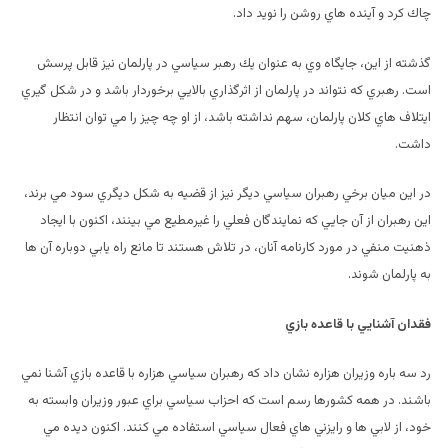
چاك كرد و آينده هاي روشن را نويد داد.
گذشته از اين، جايگاه وي به عنوان يك رهبر سياسي در پارلمان نيز قابل پرسش
است. رهبري كه نتواند در پارلمان از اثرگذاري بالايي برخوردار باشد و در شكل گيري
ايتلاف هاي كلان پارلمان، سهم نداشته باشد، از او چه چيز را مي توان انتظار
داشت.
در اين ميان برخي رهبران سياسي ديگر نيز از قضيه به شكل ديگري سود مي برند،
اين رهبران از آن جايي كه نمايندگان فعلي را غيرمطيع مي بينند، اكنون با ايجاد
ذهنيت منفي در مورد كارنامه آنان، در تلاش هستند تا مانع راه يابي دوباره آن ها
به پارلمان شوند.
فقدان آشنايي با قاعده بازي
رد سه باره وزيران هزاره نشان داد كه رهبران سياسي هزاره با قاعده بازي آشنا نمي
باشند. در همه كشورها رسم است كه احزاب سياسي براي عبور وزيران وابسته به
خود، از لابي ها و رايزني هاي فعال سياسي استفاده مي كنند. اكنون ديده مي