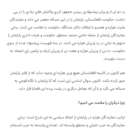
رد دو تن از وزيران پيشنهادي رييس جمهور كرزي واكنش هاي زيادي را در پي
داشت. حكومت افغانستان، پارلمان را در اين مساله مقصر مي داند و نمايندگان
مليت هزاره و همسو با ايتلاف داكتر عبدالله، حكومت را ملامت مي كنند. برخي
نمايندگان پارلمان از جمله حاجي محمد محقق، حكومت و هيات اداري پارلمان را
متهم به تباني در رد وزيران هزاره مي كنند. در سه فهرست پيشنهاد شده از سوي
حكومت، ده تن از وزيران هزاره و هفت تن از وزيران ازبك و تركمن راي اعتماد به
دست نياوردند.
هم اكنون در كابينه افغانستان هيچ وزير هزاره اي وجود ندارد كه از فلتر پارلمان
عبور كرده باشد. اكنون سوال اساسي اين است كه آيا پارلمان با نگاه قومي به
مساله مي نگرد و يا آن كه عوامل ديگري در پشت پرده اين قضايا قرار دارد.
چرا ديگران را ملامت مي كنيم؟
تركيب نمايندگان هزاره در پارلمان از لحاظ سياسي به اين شرح است: برخي
نمايندگان به حزب خليلي و محقق وابسته اند، تعدادي وابسته به حزب انسجام