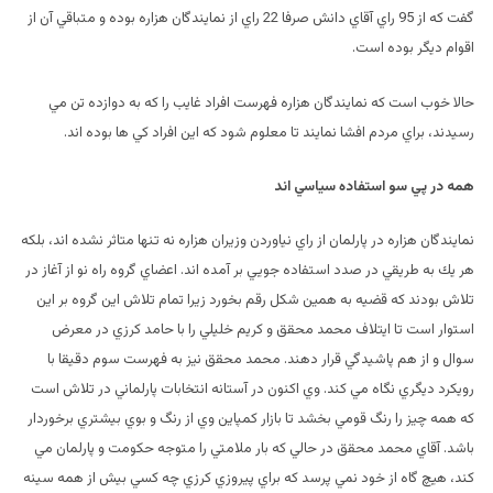
گفت كه از 95 راي آقاي دانش صرفا 22 راي از نمايندگان هزاره بوده و متباقي آن از
اقوام ديگر بوده است.
حالا خوب است كه نمايندگان هزاره فهرست افراد غايب را كه به دوازده تن مي
رسيدند، براي مردم افشا نمايند تا معلوم شود كه اين افراد كي ها بوده اند.
همه در پي سو استفاده سياسي اند
نمايندگان هزاره در پارلمان از راي نياوردن وزيران هزاره نه تنها متاثر نشده اند، بلكه
هر يك به طريقي در صدد استفاده جويي بر آمده اند. اعضاي گروه راه نو از آغاز در
تلاش بودند كه قضيه به همين شكل رقم بخورد زيرا تمام تلاش اين گروه بر اين
استوار است تا ايتلاف محمد محقق و كريم خليلي را با حامد كرزي در معرض
سوال و از هم پاشيدگي قرار دهند. محمد محقق نيز به فهرست سوم دقيقا با
رويكرد ديگري نگاه مي كند. وي اكنون در آستانه انتخابات پارلماني در تلاش است
كه همه چيز را رنگ قومي بخشد تا بازار كمپاين وي از رنگ و بوي بيشتري برخوردار
باشد. آقاي محمد محقق در حالي كه بار ملامتي را متوجه حكومت و پارلمان مي
كند، هيچ گاه از خود نمي پرسد كه براي پيروزي كرزي چه كسي بيش از همه سينه