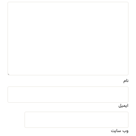
د
ی
د
گ
ا
ه
*
نام
ایمیل
وب‌ سایت