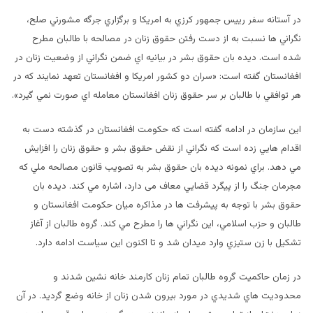
در آستانه سفر رييس جمهور كرزي به امريكا و برگزاري جرگه مشورتي صلح،
نگراني ها نسبت به از دست رفتن حقوق زنان در مصالحه با طالبان مطرح
شده است. ديده بان حقوق بشر در بيانيه اي ضمن نگراني از وضعيت زنان در
افغانستان گفته است: «سران دو كشور امريكا و افغانستان تعهد نمايند كه در
هر توافقي با طالبان بر سر حقوق زنان افغانستان معامله اي صورت نمي گيرد».
اين سازمان در ادامه گفته است كه حكومت افغانستان در گذشته دست به
اقدام هايي زده است كه نگراني از نقض حقوق بشر و حقوق زنان را افزايش
مي دهد. براي نمونه ديده بان حقوق بشر به تصويب قانون مصالحه ملي كه
مجرمان جنگ را از پيگرد قضايي معاف می دارد، اشاره مي كند. ديده بان
حقوق بشر با توجه به پيشرفت ها در مذاكره ميان حكومت افغانستان و
طالبان و حزب اسلامي، اين نگراني ها را مطرح مي كند. گروه طالبان از آغاز
تشكيل با زن ستيزي وارد ميدان شد و تا اكنون اين سياست ادامه دارد.
در زمان حاكميت گروه طالبان تمام زنان كارمند خانه نشين شدند و
محدوديت هاي شديدي در مورد بيرون شدن زنان از خانه وضع گرديد. در آن