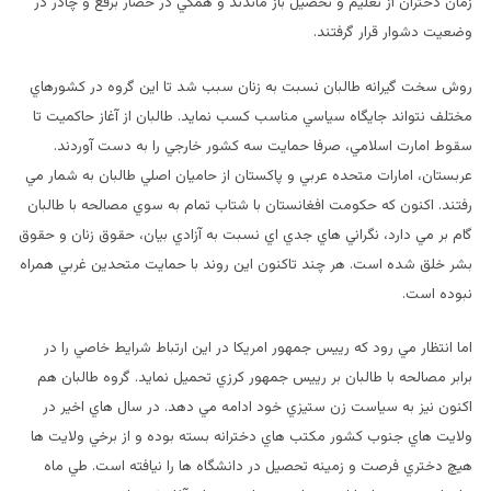
زمان دختران از تعليم و تحصيل باز ماندند و همگي در حصار برقع و چادر در
وضعيت دشوار قرار گرفتند.
روش سخت گيرانه طالبان نسبت به زنان سبب شد تا اين گروه در كشورهاي
مختلف نتواند جايگاه سياسي مناسب كسب نمايد. طالبان از آغاز حاكميت تا
سقوط امارت اسلامي، صرفا حمايت سه كشور خارجي را به دست آوردند.
عربستان، امارات متحده عربي و پاكستان از حاميان اصلي طالبان به شمار مي
رفتند. اكنون كه حكومت افغانستان با شتاب تمام به سوي مصالحه با طالبان
گام بر مي دارد، نگراني هاي جدي اي نسبت به آزادي بيان، حقوق زنان و حقوق
بشر خلق شده است. هر چند تاكنون اين روند با حمايت متحدين غربي همراه
نبوده است.
اما انتظار مي رود كه رييس جمهور امريكا در اين ارتباط شرايط خاصي را در
برابر مصالحه با طالبان بر رييس جمهور كرزي تحميل نمايد. گروه طالبان هم
اكنون نيز به سياست زن ستيزي خود ادامه مي دهد. در سال هاي اخير در
ولايت هاي جنوب كشور مكتب هاي دخترانه بسته بوده و از برخي ولايت ها
هيچ دختري فرصت و زمينه تحصيل در دانشگاه ها را نيافته است. طي ماه