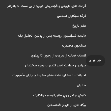
قرائت های تاریخی و فراتاریخی دینی؛ از بن بست تا پادزهر
فرقه تبهکاران اسلامی
علم تاریخ
«آینده فدراسیون روسیه پس از پوتین؛ تحلیل یک
سناریوی محتمل»
افسانه نجات از بیرون؛ از رجوی تا پهلوی
خبر فوری
پیرامون حوادث اخیر کشور به ویژه بدخشان
تحولات بدخشان؛ نشانه‌های سقوط یا پایان مأموریت
طالبان
کاوشِ چندو‌چونِ ماتریالیسم دیالکتیک
برگه های از تاریخ افغانستان