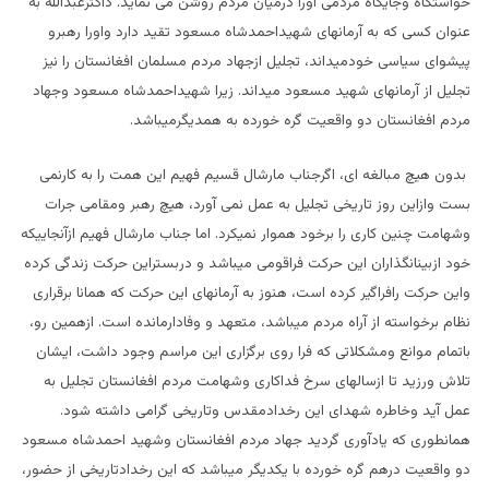
خواستگاه وجایگاه مردمی اورا درمیان مردم روشن می نماید. داکترعبدالله به
عنوان کسی که به آرمانهای شهیداحمدشاه مسعود تقید دارد واورا رهبرو
پیشوای سیاسی خودمیداند، تجلیل ازجهاد مردم مسلمان افغانستان را نیز
تجلیل از آرمانهای شهید مسعود میداند. زیرا شهیداحمدشاه مسعود وجهاد
مردم افغانستان دو واقعیت گره خورده به همدیگرمیباشد.
بدون هیچ مبالغه ای، اگرجناب مارشال قسیم فهیم این همت را به کارنمی
بست وازاین روز تاریخی تجلیل به عمل نمی آورد، هیچ رهبر ومقامی جرات
وشهامت چنین کاری را برخود هموار نمیکرد. اما جناب مارشال فهیم ازآنجاییکه
خود ازبینانگذاران این حرکت فراقومی میباشد و دربستراین حرکت زندگی کرده
واین حرکت رافراگیر کرده است، هنوز به آرمانهای این حرکت که همانا برقراری
نظام برخواسته از آراه مردم میباشد، متعهد و وفادارمانده است. ازهمین رو،
باتمام موانع ومشکلاتی که فرا روی برگزاری این مراسم وجود داشت، ایشان
تلاش ورزید تا ازسالهای سرخ فداکاری وشهامت مردم افغانستان تجلیل به
عمل آید وخاطره شهدای این رخدادمقدس وتاریخی گرامی داشته شود.
همانطوری که یادآوری گردید جهاد مردم افغانستان وشهید احمدشاه مسعود
دو واقعیت درهم گره خورده با یکدیگر میباشد که این رخدادتاریخی از حضور،