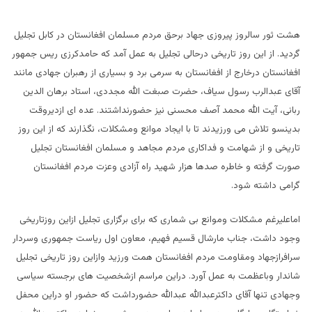
هشت ثور سالروز پیروزی جهاد برحق مردم مسلمان افغانستان در کابل تجلیل
گردید. از این روز تاریخی درحالی تجلیل به عمل آمد که حامدکرزی ریس جمهور
افغانستان درخارج از افغانستان به سرمی برد و بسیاری از رهبران جهادی مانند
آقای عبدالرب رسول سیاف، حضرت صبغت الله مجددی، استاد برهان الدین
ربانی، آیت الله محمد آصف محسنی نیز حضورنداشتند. عده ای ازدیروقت
بدینسو تلاش می ورزیدند تا با ایجاد موانع ومشکلات، نگذارند که از این روز
تاریخی و از شهامت و فداکاری مردم مجاهد و مسلمان افغانستان تجلیل
صورت گرفته و خاطره صدها هزار شهید راه آزادی وعزت مردم افغانستان
گرامی داشته شود.
اماعلیرغم مشکلات وموانع بی شماری که برای برگزاری تجلیل ازاین روزتاریخی
وجود داشت، جناب مارشال قسیم فهیم، معاون اول ریاست جمهوری وسردار
سرافرازجهاد ومقاومت مردم افغانستان همت ورزید وازاین روز تاریخی تجلیل
شاندار وباعظمت به عمل آورد. دراین مراسم ازشخصیت های برجسته سیاسی
وجهادی تنها آقای داکترعبدالله عبدالله حضورداشت که حضور او دراین محفل