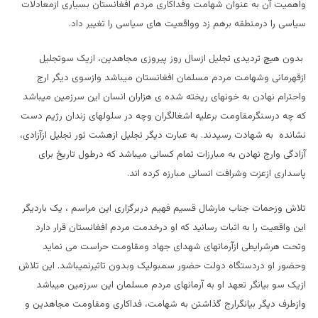
واهمیت آن به عنوان شهامت وفداکاری مردم افغانستان بسیاری ازمعادلات
سیاسی را درمنطقه برهم زد وواقعیت های سیاسی را تغییر داد.
بدون هیچ تردیدی تجلیل ازسال روز پیروزی مجاهدین، ازیک سوتجلیل
ازقهرمانی وشهامت مردم مسلمان افغانستان میباشد وازسوی دیگر ارج
واحترام نهادن به خونهای ریخته شده ی هزاران انسان این سرزمین میباشد
که چه درسنگرمقاومت برعلیه اشغالگران وچه در سلولهای زندان رژیم دست
نشانده به شهادت رسیدند. به عبارت دیگر تجلیل ازهشت ثور تجلیل ازآزادی،
آزادگی وارج نهادن به مبارزات تمام کسانی میباشد که درطول تاریخ برای
پاسداری ازعزت وشرافت انسانی مبارزه کرده اند.
تلاش وزحمات جناب مارشال قسیم فهیم دربرگزاری این مراسم ، یک باردیگر
این واقعیت را به اثبات رسانید که او درخدمت مردم افغانستان قرار دارد
وتحت هرشرایطی ازآرمانهای شهدای جهاد ومقاومت حراست می نماید
وحضور او دردستگاه دولت حضور سمبولیک وبدون تاثیرنمیباشد. این تلاش
ازیک سو بیانگر تعهد او به آرمانهای مردم مسلمان این سرزمین میباشد
وازطرف دیگر بیانگرارج گذاشتن به شهامت، فداکاری ومقاومت مجاهدین و