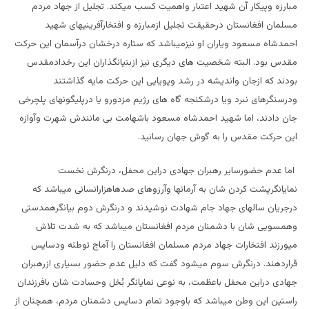
مبارزه وپیکار آن شهید اعتبار واهمیت کسب میکند. تجلیل از جهاد مردم
مسلمان افغانستان درحقیقت تجلیل ازمبارزه و افتخارآفرینیهای شهید
احمدشاه مسعود ویاران او نیزمیباشد که ستاره درخشان درآسمان این حرکت
مقدس بود. البته شخصیت های دیگری نیز ازبنیانگذاران این رخدادمقدس
بودند که ازجان واندیشه در رشد وپویایی این حرکت مایه گذاشتند
ودرسنگرهای نبرد ویا درشکنجه گاه های رژیم مزدورو یا درپلیگونهای پلچرخی
جان دادند، اما شهید احمدشاه مسعود باشهامت بی مانندش شهرت وآوازه
این حرکت مقدس را به گوش جهان رسانید.
اما عدم حضورسایر رهبران جهادی دراین محفل، درنگرش نخست
نمایانگرپشت کردن شان به آرمانها وآرزوهای صدهاهزارانسانی میباشد که
درجریان سالهای جهاد جام شهادت نوشیدند و درنگرش دوم بیانگرهمدستی
وهمسویی شان با دشمنان مردم افغانستان میباشد که به شدت تلاش
میورزند افتخارات جهاد مردم مسلمان افغانستان را آماج توطئه ودسایس
قراردهند. درنگرش سوم میشود گفت که دلیل عدم حضور بسیاری ازرهبران
جهادی دراین محفل باعظمت، به نوعی نمایانگر بُخل وحسادت شان بافرزندان
راستین این وطن میباشد که باوجود تمام دسایس دشمنان مردم، همچنان از