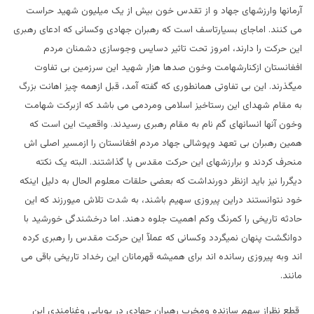
آرمانها وارزشهای جهاد و از تقدس خون بیش از یک میلیون شهید حراست
می کنند. اماجای بسیارتاسف است که رهبران جهادی وکسانی که ادعای رهبری
این حرکت را دارند، امروز تحت تاثیر دسایس وجوسازی دشمنان مردم
افغانستان ازکنارشهامت وخون صدها هزار شهید این سرزمین بی تفاوت
میگذرند. این بی تفاوتی همانطوری که گفته آمد، قبل ازهمه چیز اهانت بزرگ
به مقام شهدای این رستاخیز اسلامی ومردمی می باشد که ازبرکت شهامت
وخون آنها انسانهای گم نام به مقام رهبری رسیدند. واقعیت این است که
همین رهبران بی تعهد وپوشالی جهاد مردم افغانستان را ازمسیر اصلی اش
منحرف کردند و برارزشهای این حرکت مقدس پا گذاشتند. البته یک نکته
دیگررا نیز باید ازنظر دورنداشت که بعضی حلقات معلوم الحال به دلیل اینکه
خود نتوانستند دراین پیروزی سهیم باشند، به شدت تلاش میورزند که این
حادثه تاریخی را کمرنگ وکم اهمیت جلوه دهند. اما درخشندگی خورشید با
دوانگشت پنهان نمیگردد وکسانی که عملآ این حرکت مقدس را رهبری کرده
اند وبه پیروزی رسانده اند برای همیشه قهرمانان این رخداد تاریخی باقی می
مانند.
قطع نظراز سهم سازنده ومخرب رهبران جهادی در پویایی وغنامندی این