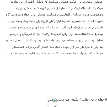
خونهای شهدای این حرکت مقدس میباشد که دیگران ازکنار آن بی تفاوت
میگذرند. اما ازآنجاییکه جناب مارشال قسیم فهیم خود بخشی ازجهاد
ومقاومت مردم مسلمان افغانستان میباشد وزندگی او با جهادومقاومت گره
خورده است، انتظارمیرود که بیشترازدیگران ازارزشهای جهادومقاومت مردم
پاسداری نماید. درفرجام این گفتار، جا دارد که برتلاشهای صمیمانه وزحمات
بیدریغ استادعطامحمد نور، والی فرهیخته ولایت بلخ در امربرگزاری مراسم
تجلیل ازسالروز پیروزی مجاهدین ارج نهاده شود و ازآن تقدیر به عمل آید. او
نیز یکی از سرداران سرافراز جهاد ومقاومت افتخار آفرین مردم افغانستان
میباشد که درجهاد و مقاومت ماندگار مردم ما سهم شایسته وبرجسته دارد.
0
خواندن این مطلب 4 دقیقه زمان میبرد