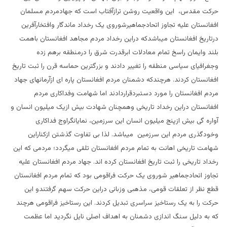
حرکت مقدس، این واقعیت روشن ترازآفتاب است که جهادمردم مسلمان
افغانستان علیه تجاوز اتحادجماهیرشوروی یک رخداد ماندگار وافتخارآفرین
درتاریخ افغانستان میباشدکه دراین رخداد مردم مجاهد افغانستان باهمت
بلند وایمان راسخ تمام معادلات ابرقدرت شرق را درمنطقه برهم زده
وجغرافیای سیاسی منطقه را تغییر دادند و بزرگترین حماسه قرن را ثبت تاریخ
افغانستان کردند. هرچندکه دشمنان مردم افغانستان پاره ای ازآرمانهای جهاد
مردم افغانستان را مورد دستبردقراردادند اما شهامت وفداکاری مردم
افغانستان دراین رخداد تاریخی وهمچنان شهادت بیش ازیک میلیون انسان و
آواره گی بیش ازپنج میلیون انسان این سرزمین، نمایانگراوج فداکاری
وخودگذری مردم این سرزمین میباشد. لذا بی تفاوت گذشتن ازکناراین
شهامت تاریخی اهانت به تمام مردم افغانستان تلقی میگردد؛ مردمی که این
رخداد تاریخی را ثبت تاریخ افغانستان کرده اند. جهاد مردم افغانستان علیه
تجاوز اتحادجماهیر شوروی یک حرکت فراقومی بود که تمام مردم افغانستان
قطع نظر از تعلقات قومی، مذهبی وزبانی دراین حرکت سهم گرفتندو این
حرکت را به یک رستاخیز سراسری تبدیل کردند. این رستاخیز فراقومی هرچند
که به دلیل سنگ اندازی دشمنان به اهداف اصلی نایل نگردید اما عظمت