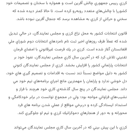
كرزي رييس جمهوري چالش آفرين است و همواره با سخنان و تصميمات خود
كشوررا با چالش‌هاي متعدد روبه‌رو كرده است. تا حالا كمتر ديده شده كه
سخني و حركتي از كرزي به مشاهده برسد كه جنجال آفرين نبوده باشد.
قانون انتخابات كشور به محل نزاع كرزی و مجلس نمايندگان، در حالي تبديل
شده كه عملاً ظرف روزهاي اخير ثبت نام نامزدهاي انتخابات دوم شوراي ملي
افغانستان آغاز شده است. كرزي در يك فرصت غيرقانوني با امضاي فرمان
تقنيني تلاش كرد كه در آخرين سال كاري مجلس نمايندگان، نفوذ خود بر
انتخابات پارلماني كشور را افزايش بخشد. كرزي از مجلس نمايندگان كنوني
كشور به دليل مواضع نسبتاً تند نسبت به اقدامات و تصميم گيري هاي خود،
دل خوشي ندارد و پارلمان را مهمترين مانع اجراي برنامه‌هاي تيم خود مي
داند. مجلس نمايندگان در پنج سال گذشته‌ي كاري خود هرچند با فراز و
نشيب‌هاي فراواني مواجه بود؛ ولي در مجموع توانست در برابر خودكامگي و
استبداد ایستادگی کرده و دربرخي مواقع از عملي شدن برنامه هاي فرد
محورانه و به دور از هنجارهاي دموكراتيك كرزي و تيم او جلوگيري كند.
كرزي با اين پيش بيني كه در آخرين سال كاري مجلس نمايندگان مي‌تواند