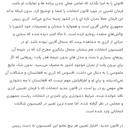
قانوني را به اجرا بگذارد كه ضامن عملي شدن برنامه ها و تمايلات او باشد،
فرمان تقنيني در مورد قانون انتخابات را امضا و توشيح كرد، بدون اينكه بداند
اين فرمان عملاً بحران تازه اي را در كشور زمينه سازي مي‌كند. كرزي رييس
جمهوري چالش آفرين است و همواره با سخنان و تصميمات خود كشوررا با
چالش‌هاي متعدد روبه‌رو كرده است. تا حالا كمتر ديده شده كه سخني و
حركتي از كرزي به مشاهده برسد كه جنجال آفرين نبوده باشد. او در
كميسيون انتخابات هم سخنان جنجال برانگيزي مطرح كرد كه در نتیجه آن،
روزهاي بسیاری با بحث و جدل هاي بدون نتيجه هدر رفت؛ روزهایی كه اگر
براي بيرون رفت از بحران موجود كشور به مصرف می‌رسید، بدون شک نتايج
ملموسي را به دنبال مي داشت. افسوس كه كرزي به افغانستان و مشكلات آن
نمي‌انديشد و براي او و اطرافيانش مهم نيست كه افغانستان با چه دشواري
هاي مهمي رو در رو است. در قانون جدید انتخابات که با فرمان تقنینی کرزی
نافذ خوانده شده، شرایط دشوارتری برای نامزدی در انتخابات ریاست جمهوری
و مجلس در نظر گرفته شده، اما عمده ترین تغییر در کمیسیون شکایات
انتخاباتی وارد شده است.
در قانون جدید، اختیار تعیین هر پنج عضو این کمیسیون به دست ريیس