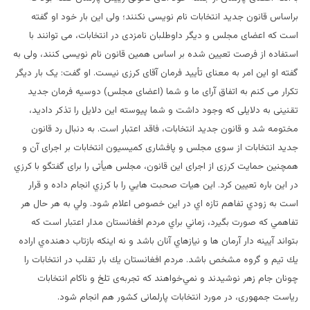
براساس قانون جدید انتخابات نام نویسی نکنند؛ ولی این بار خود او گفته
است که اعضای مجلس و دیگر داوطلبان نامزدی در انتخابات، می توانند با
استفاده از فرصت تعیین شده بر اساس همین قانون نام نویسی کنند، ولی به
گفته او این امر به معنای تأیید فرمان آقای کرزی نیست. او گفت: یک بار دیگر
تکرار می کنم به اتفاق آرای ما و شما (اعضای مجلس) دوسیه فرمان جدید
تقنینی به دلایلی که وجود داشت و شما پیوسته این دلایل را تذکر دادید،
مختومه شد و قانون جدید انتخابات، فاقد اعتبار است. به دنبال رد قانون
جدید انتخابات از سوی مجلس و پافشاری کمیسیون انتخابات بر اجرای آن و
همچنین حمایت کرزی از اجرای این قانون، مجلس هیأتی را برای گفتگو با كرزي
در این باره تعیین کرد. اين هيات صحبت هایي را با كرزي انجام داده و قرار
است به زودي تفاهم تازه اي در اين خصوص اعلام شود. ولي به هر حال هر
تفاهمي كه صورت بگيرد، زماني براي مردم افغانستان مدار اعتبار است كه
بتواند آيينه دار آرمان ها و نيازهاي آنان باشد و نه اينكه بازتاب دهنده‌ي اراده
يك تيم و گروه مشخص باشد. مردم افغانستان يك بار تقلب در انتخابات را
چونان جام زهر نوشيدند و نمي‌خواهند كه تجربه‌ی تلخ و ناكام انتخابات
رياست جمهوری، در مورد انتخابات پارلمانی كشور هم انجام شود.