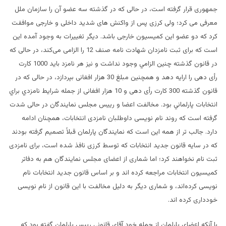
جمهوری قرار گرفته است، در حالی که در گذشته سه عضو آن را سازمان ملل
معرفی می کرد؛ ولی کرزی پس از واکنش های شدید داخلی و خارجی موافقت
کرد که دو عضو این کمیسیون خارجی باشد. دیگر تغییرات به وجود آمده این
است که برای ثبت نامزدان شهادت نامه صنف 12 را الزامی می‌کند، در حالی که
در قانون گذشته چنين الزامي وجود نداشت و نیز هر نامزد بايد 1000 کارت
رأی دهی را ارایه دهد و همچنین مبلغ 30 هزار افغانی بپردازد، در حالی که در
قانون گذشته 300 کارت رأی دهی و 10 هزار افغانی از جمله شرايط نامزدي براي
انتخابات پارلماني بود. مخالفت اعضا و ريیس مجلس نمایندگان در حالی شدت
گرفته است که روند نام نویسی داوطلبان نامزدی انتخابات، همچنان ادامه
دارد. جالب تر از همه این است که نمایندگان پارلمان قبلاً تصمیم گرفته بودند
که در سایه قانون جدید انتخابات که توسط کرزی نافذ شده است، برای نامزدی
ثبت نام نخواهند کرد؛ اما شماری از اعضای مجلس نمایندگان هم به دفاتر
کمیسیون انتخابات مراجعه کرده اند و بر اساس قانون جدید انتخابات نام
نویسی کرده‌اند، و شماری دیگر به دلیل مخالفت با این قانون از نام نویسی
خودداری کرده اند.
با آنکه اعضای پارلمان از جمله خود آقای قانونی ريیس پارلمان گفته بود که