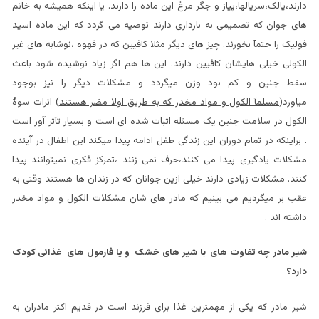
دارند،پالک،سریالها،پیاز و جگر مرغ این ماده را دارند. یا اینکه همیشه به خانم
های جوان که تصمیمی به بارداری دارند توصیه می گردد که این ماده اسید
فولیک را حتمآ بخورند. چیز های دیگر مثلا کافیین که در قهوه ،نوشابه های غیر
الکولی خیلی هایشان کافیین دارند. این ها هم اگر زیاد نوشیده شود باعث
سقط جنین و کم بود وزن میگردد و مشکلات دیگر را نیز بوجود
میاورد(
مسلمآ الکول و مواد مخدر که به طریق اولا مضر هستند
) اثرات سوۀ
الکول در سلامت جنین یک مسئله اثبات شده ای است و بسیار تآثر آور است
. براینکه در تمام دوران این زندگی طفل ادامه پیدا میکند این اطفال در آینده
مشکلات یادگیری پیدا می کنند،حرف نمی زنند ،تمرکز فکری نمیتوانند پیدا
کنند. مشکلات زیادی دارند خیلی ازین جوانان که در زندان ها هستند وقتی به
عقب بر میگردیم می بینیم که مادر های شان مشکلات الکول و مواد مخدر
داشته اند .
شیر مادر چه تفاوت های با شیر های خشک و یا فارمول های غذائی کودک
دارد؟
شیر مادر که یکی از مهمترین غذا برای فرزند است در قدیم اکثر مادران به