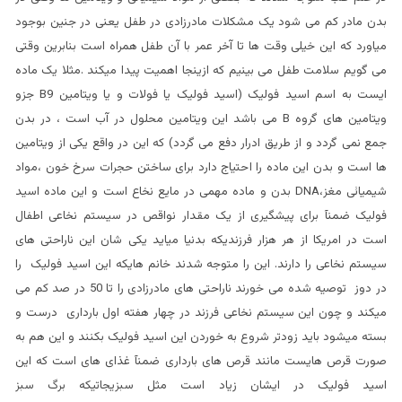
بدن مادر کم می شود یک مشکلات مادرزادی در طفل یعنی در جنین بوجود
میاورد که این خیلی وقت ها تا آخر عمر با آن طفل همراه است بنابرین وقتی
می گویم سلامت طفل می بینیم که ازینجا اهمیت پیدا میکند .مثلا یک ماده
ایست به اسم اسید فولیک (اسید فولیک یا فولات و یا ویتامین B9 جزو
ویتامین های گروه B می باشد این ویتامین محلول در آب است ، در بدن
جمع نمی گردد و از طریق ادرار دفع می گردد) که این در واقع یکی از ویتامین
ها است و بدن این ماده را احتیاج دارد برای ساختن حجرات سرخ خون ،مواد
شیمیائی مغز،DNA بدن و ماده مهمی در مایع نخاع است و این ماده اسید
فولیک ضمنآ برای پیشگیری از یک مقدار نواقص در سیستم نخاعی اطفال
است در امریکا از هر هزار فرزندیکه بدنیا میاید یکی شان این ناراحتی های
سیستم نخاعی را دارند. این را متوجه شدند خانم هایکه این اسید فولیک را
در دوز توصیه شده می خورند ناراحتی های مادرزادی را تا 50 در صد کم می
میکند و چون این سیستم نخاعی فرزند در چهار هفته اول بارداری درست و
بسته میشود باید زودتر شروع به خوردن این اسید فولیک بکنند و این هم به
صورت قرص هایست مانند قرص های بارداری ضمنآ غذای های است که این
اسید فولیک در ایشان زیاد است مثل سبزیجاتیکه برگ سبز