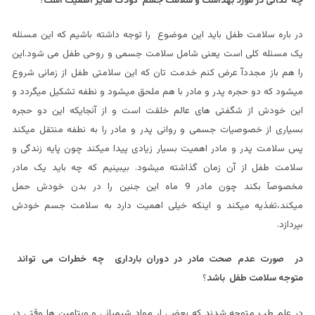
چه نکاتی در مورد بهداشت و سلامت جسم کودک هایز اهمیت است
؟
در باره سلامت طفل باید این موضوع را توجه داشته باشیم که این مسئله
یک مسئله کلی است یعنی شامل سلامت جسمی و روحی طفل می شود.این
را هم باز مجددآ عرض کنم خدمت تان که این سلامتی طفل از زمانی شروع
میشود که دو حجره پدر و مادر با هم ملحق میشود و نطفه تشکیل میگردد و
این خودش از شگفتی های عالم خلقت است و از آنجایکه این دو حجره
بسیاری از خصوصیات جسمی و روانی پدر و مادر را به نطفه منتقل میکند
پس سلامت پدر و مادر اهمیت بسیار زیادی پیدا میکند چون پایه زندگی و
سلامت طفل از آن زمان گذاشته میشود. بیبینیم که چه باید یک مادر
مخصوصآ بکند چون مادر 9 ماه این جنین را در بدن خودش حمل
میکند،تغذیه میکند و اینکه خیلی اهمیت دارد به سلامت جسم خودش
بپردازد.
در صورت عدم صحت مادر در دوران بارداری چه خطرات می تواند
متوجه سلامت طفل باشد
؟
در علم طب متوجه شدند که بعضی ار مواد شیمیائی و ویتامین ها وقتی در