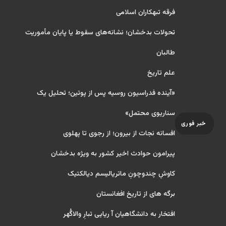
فرقه تبهکاران اسلامی
تحولات بدخشان؛ نشانه‌های سقوط یا پایان مأموریت
طالبان
علم تاریخ
«آینده فدراسیون روسیه پس از پوتین؛ تحلیل یک
سناریوی محتمل»
خبر فوری
افسانه نجات از بیرون؛ از رجوی تا پهلوی
پیرامون حوادث اخیر کشور به ویژه بدخشان
کاوشِ چندو‌چونِ ماتریالیسم دیالکتیک
برگه های از تاریخ افغانستان
افتخار به دانشگاهیان آ ریایی تبارِ والاگُهر