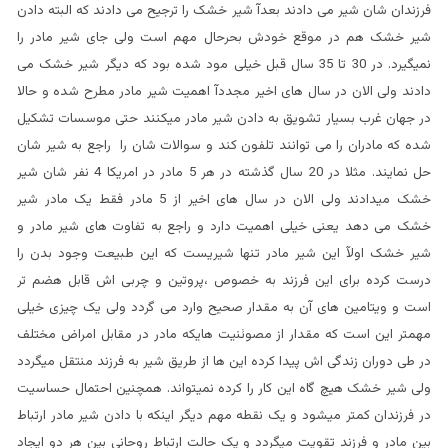
فرزندان شان شیر می دادند بعدآ شیر خشک را ترجیح می دادند که البته دادن
شیر خشک هم در موقع خودش بحرحال مهم است ولی جای شیر مادر را
نمیگیرد. در 30 تا 35 سال قبل خیلی مود شده بود که دیگر شیر خشک می
دادند ولی الان در سال های اخیر مجددآ اهمیت شیر مادر مطرح شده و حالا
در جهان غرب بسیار تشویق به دادن شیر مادر میکنند حتی موسسات تشکیل
شده که مادران را می توانند تلفون کند و سوالات شان را راجع به شیر شان
حل نمایند. مثلا در 20 سال گذشته در هر 5 مادر در امریکا 4 نفر شان شیر
خشک میدادند ولی الان در سال های اخیر از 5 مادر فقط یک مادر شیر
خشک می دهد یعنی خیلی اهمیت دارد و راجع به تفاوت های شیر مادر و
شیر خشک اولآ این شیر مادر تنها شیریست که این طبیعت وجود بدن را
درست کرده برای این فرزند به خصوص ،پروتین و چربی اش قابل هضم تر
است و ویتامین های آن به مقدار صحیح وارد می گردد ولی یک چیزی خیلی
مهمتر این است که مقدار از مصوئنیت هایکه مادر در مقابل امراض مختلف
در طی دوران زندگی اش پیدا کرده این ها از طریق شیر به فرزند منتقل میگردد
ولی شیر خشک هیچ گاه این کار را کرده نمیتواند. همچنین احتمال حساسیت
در فرزندان کمتر میشود و یک نقطه مهم دیگر اینکه با دادن شیر مادر ارتباط
بین مادر و فرزند تقویت میگردد و یک حالت ارتباط روحانی بین هر دو ایجاد