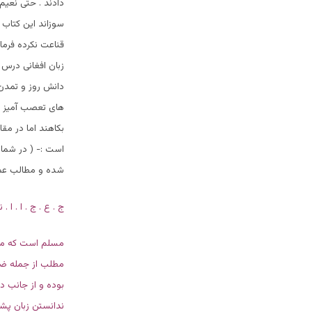
دادند . حتی نعیم 
سوزاند این کتاب 
قناعت نکرده فرما
زبان افغانی درس
دانش روز و تمدن
های تعصب آمیز نع
شده و مطالب عم
ج . ع . ج . ا . ا
مسلم است که مسأ
مطلب از جمله ضرو
بوده و از جانب د
ندانستن زبان پشت