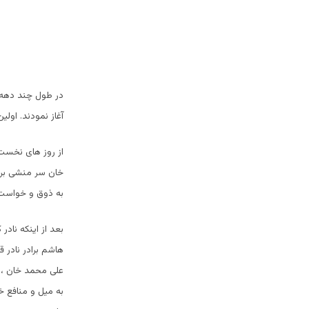
در طول چند دهه 
آغاز نمودند. اول
از روز های نخست 
خان سر منشی برن
به ذوق و خواست 
بعد از اینکه نا
هاشم برادر نادر ق
علی محمد خان ، ا
به میل و منافع 