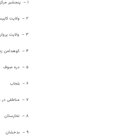
۱ – پنجشیر مرکز عمومی مقاومت
۲ – ولایت کاپیسا
۳ – ولایت پروان
۴ – کوهدامن زمین ( شمال کابلستان )
۵ – دره صوف
۶ – بلخاب
۷ – مناطقی در غور
۸ – تخارستان
۹ – بدخشان