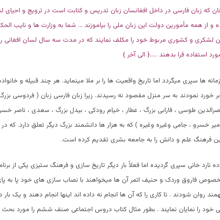
ن که زبان فارسی در داخل افغانسان زبان تدریس و کتابت است در ترویج و احیای 
و از همه مأمورین دولت این زبان ملی را بیاموزند … شما به وزارت ها و نایب الحک
ن لشکری و کشوری مربوط خود را مکلف نمایند که در مدت سه سال لسان افغانی را 
رد استفاده قرا بدهند …..{ الی آخر }
ه ها سپری میگردد اما تاریخ واقعیت ها را بر ملا مینماید. هر چند قبیله و خانواده 
خورد نمودند به سر منزل مقصود نه رسیدند. زیرا زبان فارسی زبان ( فردوسی بزرگ ،
رالدین طوسی ، فارابی بزرگ ، عطار ، خیام رودکی ، بیدل بزرگ ، سعدی ، ناصر خسر
امیر خسرو ، جامی وغیره وغیره ) که به هزار ها دانشمند بزرگ دیگر تعلق دارد. که د
ن فرهنگ علم و دانش را به جامعه بشری تقدیم کرده است.
ده نارد خانی سپری گردیده اما فعلاً بار دیگر تاریخ سازی و فرهنگ ستیزی یکی از برنا
لخصوص فاروق وردک و حنیف اتمر آن ها میخواهند با نصاب سازی های خود پا به پا
د روان شودند . تا کاری را که آن ها انجام نه داده اند اینها انجام دهند و یک بار
ی خود را نمایان نمایند . بطور مثال کتاب دروس اجتماعی صنف ششم را مورد بحث ق