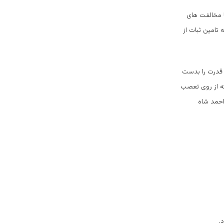
یل شد. از همان آغاز با مخالفت های
تامین ثبات از
 قدرت را بدست
 تفاوت دارد . دیگر اینکه از روی تعصب
احمد شاه