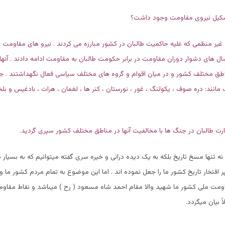
شکیل نیروی مقاومت وجود داشت؟
غیر منظمی که علیه حاکمیت طالبان در کشور مبارزه می کردند . نیرو های مقاومت 
 سال های دشوار دوران مقاومت در برابر حکومت طالبان به مقاومت ادامه دادند . آنه
اطق مختلف کشور و در میان اقوام و گروه های مختلف سیاسی فعال نگهداشتند . 
انند: دره صوف ، یکولنگ ، غور ، نورستان ، کنر ها ، لغمان ، هرات ، بادغیس و ب
ارت طالبان در جنگ ها با مخالفیت آنها در مناطق مختلف کشور سپری گردید.
 تنها مسخ تاریخ بلکه به یک دیده درائی و خیره سری گفته میتوانیم که به بسیار ب
افتخار تاریخ کشور ما را جعل نموده اند . اما این موضوع به تمام مردم کشور ما 
ومت ملی کشور ما شهید والا مقام احمد شاه مسعود ( رح ) میباشد و نقاط مقاو
ً بیان میگردد.