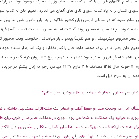
خان تمام کتابهای فارسی را که در تحویلخانه های وزارت معارف موجود بود . در پارک ز
سوزی انسان را به یاد کتاب سوزی نازی های آلمان می اندازد . نعیم خان به کتاب س
ن صادر نمود که در مناطق فارسی زبان کشور شاگردان به زبان مادری شان تدریس نش
 داده شوند . چند سال به همین روند گذشت اما به همین سیاست تعصب آمیز فرزند
 عصر محروم میگردیدند . و هم تقریباً بیسواد بار میآمدند . حکومت وقت مجبور 
یم خان یعنی برادر بزرگ محمد داود خان را کنار بگذارد و یک اندازه از تشدد خود ع
است :- ( در شماره ۱۲ حوت سال ۱۳۱۵ مصادف با ۳ مارچ ۱۹۳۷ میلادی راجع به زبان
ده آن به شرح ذیل است:
 . نشان عم محترم سردار شاه ولیخان غازی وکیل صدر اعظم !
له زبان در وحدت ملیه و حفظ آداب و شعایر یک ملت اثرات معتنابهی داشته و تو
ریات حیاتیه یک مملکت به شما می رود . چون در مملکت عزیز ما از طرفی زبان فا
یگر به علت اینکه قسمت بزرگ ملت ما به لسان افغانی متکلم و مأمورین علی الاکثر
و دچار مشکل می شودند لهذا برای رفع زبان این نقیصه و تسهیل معاملات رسمی و ا