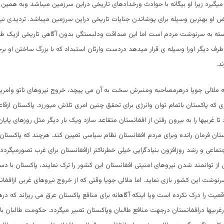
 میگیرد زیرا او بیگانه با حوادث ورخدادهای تاریخی دراین سرزمین میباشد وبه همین 
ض او بهترین وسیله برای پوشاندن جنایات تاریخی دراین سرزمین میباشد. تردیدی ن
ته به سرنوشت مردم است اما این صداقت ودلبستگی بدون آگاهی تاریخی ازیک طرف
رف دیگر اورا وسیله ی قرار میدهد دردست وارثان استبداد که با بزرگ ساختن او برج
د.
ملالی جویا درهرمصاحبه ومنبرش سخت به آن می پیچد، خروج نیروهای ناتو وامریکا
ه پاکستان باتمام توان وانرژی برای تحقق چنین امری تلاش میورزد. پاکستان ازق
 تا غربیها را به بیرون رفتن از افغانستان متقاعد سازد ویک بار دیگر مثل روزهای پای
ان فرمان رانده وبرای مردم افغانستان نظام سیاسی تعیین کند. هرچند که پاکستان 
اعی و رشد روزافزون بنیادگرایی خیلی خطرناکتر ازافغانستان برای غرب تصورمیگردد، ا
از توانمند شدن نیروهای امنیتی افغانستان این کشور را ترک نمایند، پاکستان با دست
سرنوشت این کشور بازی نماید. اما ملالی جویا وقتی که از خروج نیروهای غربی ازافغ
قعیت را درک نکرده است ویا اینکه آگاهانه برای منافع پاکستان عرق می ریزاند که دره
غربیها درافغانستان درجهت منافع طالبان وپاکستان تعبیر میگردد. حکومت طالبان 