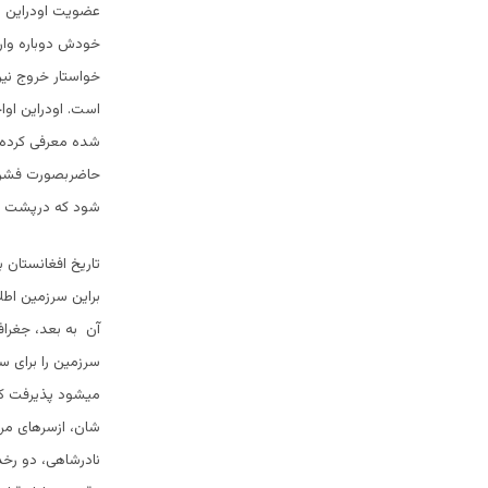
عضویت اودراین مج
خودش دوباره وارد
خواستار خروج نیر
است. اودراین اوا
شده معرفی کرده ا
حاضربصورت فشرده 
شود که درپشت ای
تاریخ افغانستان
براین سرزمین اطل
آن به بعد، جغراف
سرزمین را برای سا
میشود پذیرفت که 
شان، ازسرهای مرد
نادرشاهی، دو رخدا