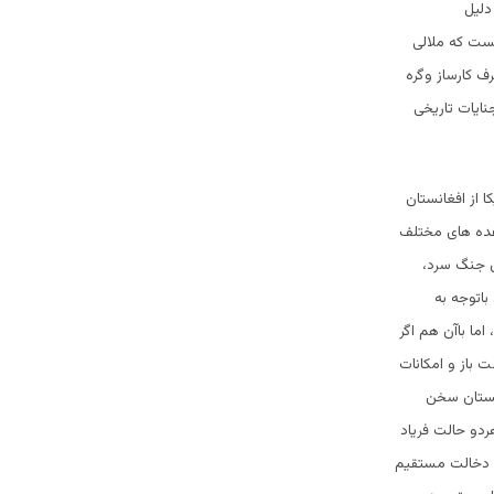
دلیل
یست که ملالی
 کارساز وگره
نایات تاریخی
 از افغانستان
اعده های مختلف
ان جنگ سرد،
باتوجه به
ما باآن هم اگر
 باز و امکانات
انستان سخن
ردو حالت فریاد
با دخالت مستقیم