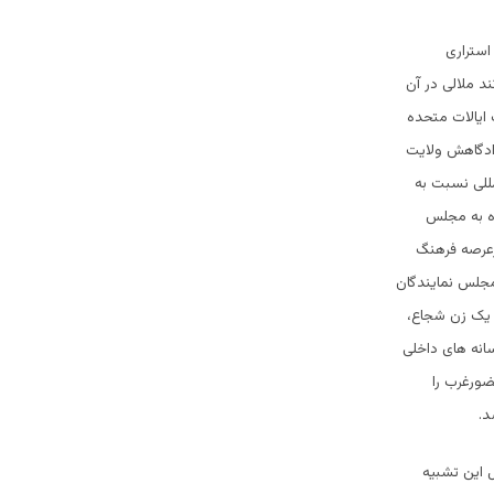
استراری
د ملالی در آن
 ایالات متحده
زادگاهش ولایت
مللی نسبت به
اه به مجلس
رعرصه فرهنگ
مجلس نمایندگان
ی یک زن شجاع،
سانه های داخلی
ضورغرب را
د.
ل این تشبیه