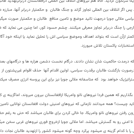
کا سرنگون گردید. حالا هم نیروهای ائتلاف بین المللی درافغانستان دربرابرتهدید طالب
پس اگر ائتلاف بین المللی تجاوز گراند و جنگ طالبان و حکمتیار دربرابر آنها، مبارزه د
اسی ملالی جویا درجهت تائید موضع و تامین منافع طالبان و حکمتیار صورت میگی
خارجی را جنگ دربرابر تجاوز معرفی میکنند. چشم حسود کور، اما چنین می نماید که
کمتر ازآن است که بتواند اهداف وموضع سیاسی اش را تحلیل نماید یا اینکه خود آگا
استخبارات پاکستان تلاش میورزد.
 که درمدت حاکمیت شان نشان دادند، درگام نخست دشمن هزاره ها و درگامهای ب
درصورت بازگشت طالبان برقدرت سیاسی، اولین اقدام آنها حذف اقوام غیرپشتون از
اتیژیک خواهد بود که متاسفانه ملالی جویا نیز برای این پروسه انرژی مصرف میکن
 بگذاریم که همین فردا نیروهای ناتو وامریکا ازافغانستان بیرون میروند، اماگزینه ی که
اید چیست؟ همه میدانند تازمانی که نیروهای امنیتی دولت افغانستان توانایی تامین 
رون رفتن نیروهای ناتو وامریکا، جا خالی کردن برای طالبان میباشد که حتی به رغم ح
 نا امنی رو به گسترش میباشد. اما ملالی جویا ازخروج فوری نیروهای غربی سخن میگ
 را با کدام گزینه ی میشود پرکرد وچه گونه میشود کشور را ازتهدید طالبان نجات داد