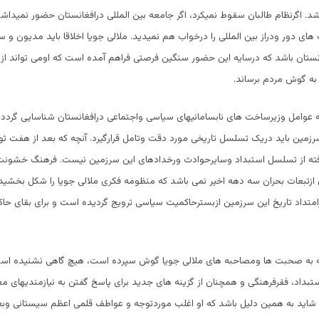
شد. اگرنظام طالبان سقوط نمیکرد، اگر جامعه بین المللی درافغانستان حضور نمیداش
ای دور ودراز بین المللی را درخواب هم نمیدید. ملالی جویا اخلاقا باید مدیون و س
ستان باشد که درسایه این حضور سنگین فرصتی فراهم آمده است که اومی تواند از 
 به گوش مردم برساند.
 که عوامل وزیرساخت های نابسامانیهای سیاسی واجتماعی درافغانستان شناسایی گردد
 بافته از تسلسل استبداد وسایرحوادث ورخدادهای این سرزمین نیست. فرهنگ خشون
ازتبعات بحران سه دهه اخیر نمی باشد که منظومه فکری ملالی جویا را شکل بخشید
تداد تاریخ این سرزمین ازبسترحاکمیت سیاسی ترویج گردیده است و برای بقای ح
ییکه به صحبت ها ومصاحبه های ملالی جویا گوش سپرده است، هیچ گاهی نشنیده است
ستبداد، فقرفرهنگی و همچنان از گزینه های جدید برای پاسخ گفتن به نیازمندیهای م
شاید به همین دلیل باشد که او اغلب موردتوجه و عواطف قلمی اعظم سیستانی وب