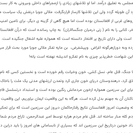
لس به تعلیق درآمد. اما او تلاشهای زیادی را ازمجراهای داخلی وبیرونی به کار بست 
 آن طویله گردد ولی این تلاشها کارساز قرارنگرفت. ملالی جویا درنقش یک سیاست 
وهای غربی از افغانستان بوده است اما هیچ گاهی از گزینه ی دیگر، برای تامین امنی
خر، کتابی را به نام ( زنی درمیان جنگسالاران) به چاپ رسانده است که درآن افغانست
ست ولی دارای تاریخ پر افتخار دانسته است که همواره علیه اشغال جنگیده است. ا
وبه دورازهرگونه اغراض وپیشفرض، بن مایه تفکر ملالی جویا مورد بحث قرار میگی
ن شهامت خطرپذیر چیزی به نام تفکرو اندیشه نهفته است یانه!
 با جنگ، قتل عام، نسل کشی، خون وخیانت رقم خورده است و نخستین کسی که نام ا
اق کرد، درهندوستان دریای خون جاری کرد وتمدن ارزشهای مدنی یک ملت را باخاک ی
یای این سرزمین همواره ازخون مردمانش رنگین بوده است و استبداد درتسلسل فاجع
کنان آن به جهنم بدل کرده است. هرگاه به این واقعیت ایمان بیاوریم، این واقعیت را
وضعیت امروز افغانستان نتایج رفتارحاکمان دیروز این سرزمین است که برای تحکی
م کله منار ساخته اند. قتل عام مردم هزاره توسط امیر عبدالرحمن، تاراج مردم شم
د خونین درتاریخ این سرزمین اند که بسیاری از نابسامانی های امروز را باید دراین د