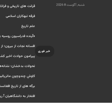
شنبه, آگوست 8 2026
قرائت های تاریخی و فراتا
فرقه تبهکاران اسلامی
علم تاریخ
«آینده فدراسیون روسیه 
افسانه نجات از بیرون؛ از
خبر فوری
پیرامون حوادث اخیر کشو
تحولات بدخشان؛ نشانه‌ه
کاوشِ چندو‌چونِ ماتریال
برگه های از تاریخ افغانست
افتخار به دانشگاهیان آ ریایی