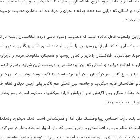
دقت وتحلیل قرار داد. اما برای ملالی جویا تاریخ افغانستان از سال 1357 خورشی
گردد و کسانی که دراین سه دهه چرخه ء بحران را چرخانده اند عاملین مصیبت وسیاه
ه میشود.
زازاین واقعیت غافل مانده است که مصیبت وسیاه بختی مردم افغانستان ریشه در تا
هم کسانی اند که تاریخ این سرزمین را باخون نوشته اند وبناهای بزرگترین تمدن انسا
جویا، جهادمردم افغانستان را دربرابر تجاوز روسها و همچنان مقاومت مردم را دربراب
للی به اهانت میگیرد و کسانی که این نبردمقدس را درسخت ترین شرایط رهبری کرده ا
 اما او هیچ گاهی سر درگریبان تفکر فرونبرده است که اگرمقاومت وشهامت این دلیرم
م افغانستان قایم میگردید و جامعه بین المللی هم ناگزیر یکی ازپس دیگری نظام طالب
وآنگاه ملالی جویا اگرآتش هم از زبانش شراره میکشید، محکوم اسارت وسرنوشتی ب
ان ترسیم کرده بودند.
 بلند دارد، احساس زیبا وقشنگ دارد اما او قدرنشناس است. نمک میخورد ونمکدان 
نند که نظام موجود افغانستان و آزادی نسبی که برای اظهار اندیشه ونظر فراهم گرد
ی که برای شرکت زنان درجامعه بوجود آمده است، ازبرکت توجه و حضور جامعه بین 