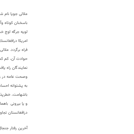
ملالی جویا نام ش
باسخنان کوتاه وآ
لویه جرگه اوج خش
امریکا درافغانست
فراه برگردد. ملا
حوادث آن، کم کم ب
نمایندگان راه یا
وصحت عامه در زاد
به پشتوانه احساس
باشهامت، خطرپذیر
و یا بیرونی باهم
درافغانستان تجا
آخرین رفتار جنجا