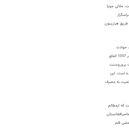
ت، ملالی جویا
پاسگزار
طریق هرتریبون
، حوادث
ورخدادهای این سرزمین باید دریک تسلسل تاریخی مورد دقت وتامل قرارگیرد. آنچه که بعد از هفت ثور 1357 اتفاق
ت پروروسنت
ه است. این
اکمیت به مصرف
 که ازمظالم
عاصرافغانستان
عضی قلم