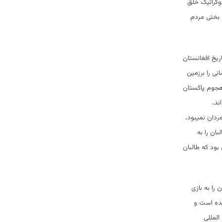
دی و باکودتاه حزب دموکراتیک خلق
 بختی مردم
ریخ افغانستان
نی را برزمین
رهجوم پاکستان
ند،
ردان نمیبود،
ان را به
ود که طالبان
را به بازی
یده است و
المللی