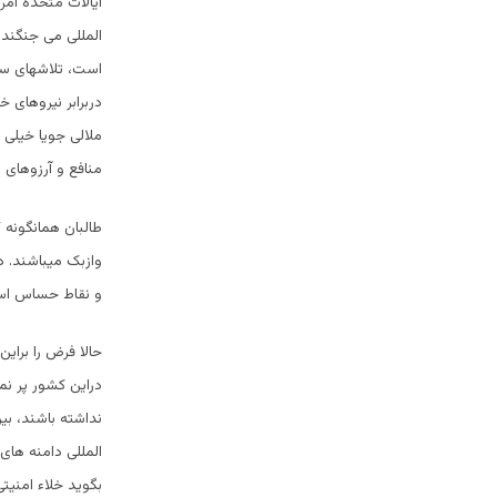
ایالات متحده امری
المللی می جنگند. 
است، تلاشهای سی
دربرابر نیروهای 
ملالی جویا خیلی 
منافع و آرزوهای 
طالبان همانگونه
وازبک میباشند. 
و نقاط حساس استر
حالا فرض را براین
دراین کشور پر نم
نداشته باشند، بی
المللی دامنه های
بگوید خلاء امنیتی