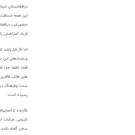
درافغانستان میبا
این همه مسافرت ه
حضورغرب درافغان
فریاد اعتراضش را
اما اگر قرارباشد
افتاد تافته جدا
های طالب فآفرین 
سنت وفرهنگ درام
رسیده است.
نگارنده تا آنجا
تاریخی، جنایات ا
سخن گفته باشد. 