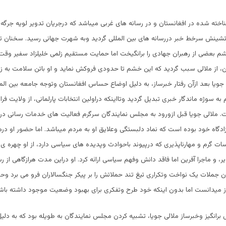
ناخته شده در افغانستان و در رسانه های غربی میباشد که درجریان تدویر لویه جرگه 
تشینش سرخط خبر دررسانه های بین المللی گردید وبه شهرت جهانی رسید. سخنان تن
م بعضی از رهبران جهادی را برانگیخت اما حمایت مستقیم زلمی خلیلزاد سفیر وقت
ان، از ملالی سبب گردید که این خشم تا حدودی فروکش نماید و او باتن سلامت به 
لی جویا بعد ازآن رفتار خبرساز، به دلیل اوضاع حساس افغانستان وتوجه جامعه بین ال
ه سوژه ماندگار خبری تبدیل گردید وتااینکه دراولین انتخابات پارلمانی، از ولایت فر
فت. ملالی جویا قبل ازورود به مجلس نمایندگان سرگرم فعالیت های خدمات رسانی د
گاه خود بوده است که نماد دلبستگی وعلایق او به مردم میباشد. اما حضور او در
ات گرم و مهارناپذیری که درپیوند باحوادث وپدیده های سیاسی دارد، از او چهره 
، و ماجرا آفرین اما فاقد دانش وفهم سیاسی ارائه کرد. او دراین مدت هرازگاهی از ر
ان جملات یک نواخت وتکراری تیغ تند حملاتش را بر پیکر جنگسالاران فرو می برد وح
وز میدانست اما بدون اینکه خود طرح وتفکری برای بهبود وضعیت موجود داشته باش
ل برانگیز وخبرساز ملالی جویا، تشبیه کردن مجلس نمایندگان به طویله بود که به دلی