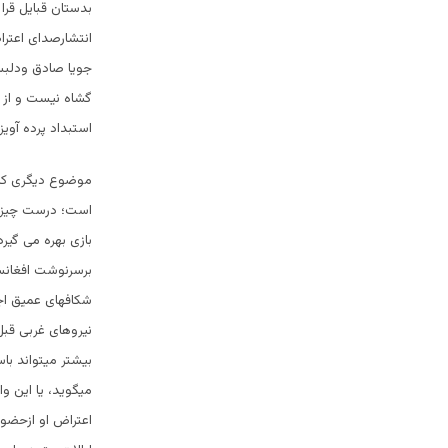
بدستان قبایل قرا
انتشارصدای اعترا
جویا صادق ودلبس
گشاه نیست و از ط
استبداد پرده آویزن
موضوع دیگری که 
است؛ درست چیزی ک
بازی بهره می گیرد
برسرنوشت افغانست
شکافهای عمیق اجتم
نیروهای غربی قبل 
بیشتر میتواند با
میگوید، یا این وا
اعتراض او ازحضور