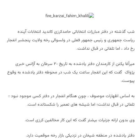
شب گذشته در دفتر مبارزات انتخاباتى حامدکرزى کانديد انتخابات آينده
رياست جمهورى و رئيس جمهور فعلى در ولسوالى رخه ولايت پنجشېر انفجار
رخ داد ، اما تلفاتى در قبال نداشت.
ميرآغا يکتن از کارمندان دفتر يادشده به تاريخ ٢٠ سرطان به آژانس خبرى
پژواک گفت که اين انفجار ساعت يک شب در محوطه دفتر يادشده به وقوع
پيوست.
به اساس اظهارات موصوف ، چون هنگام انفجار در دفتر کسى موجود نبود ؛
تلفاتى در قبال نداشت؛ اما شيشه هاى تعمير را شکستانده است.
وى بدون ارائه جزئيات بيشتر گفت که اين کار مخالفين کرزى است.
دفتر يادشده در منطقه شيخان در نزديکى بازار رخه موقعيت دارد.