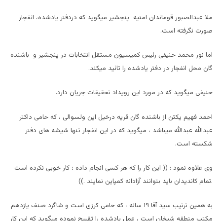
ملا عبدالصبور قوماندان امنيه پنجشير ميگويد که دردفتر يادشده، انفجار
صورت نگرفته است.
اما نور محمد حنيفى رئيس کميسيون مستقل انتخابات در پنجشير و باشنده
گان محل انفجار در دفتر يادشده را تائيد ميکند.
حنيفى ميگويد که در مورد اين رويداد تحقيقات جريان دارد.
احمد فهيم يکتن از باشنده گان قريه درخيل اين ولسوالى ، که حامى داکتر
عبدالله عبدالله ميباشد ، ميگويد که در اين انفجار تنها شيشه هاى دفتر
شکسته است.
وى علاوه نمود : (( اين کار را که هر کسى انجام داده ؛ کار خوبى نکرده است
.تمام کانديدان بايد بتوانند آزادانه کمپاين نمايند .))
به همين ترتيب سيد آقا ١٩ ساله ، که حامى کرزى است و شاگرد صنف يازدهم
مکتب منطقه شيخان است ، عمل يادشده را تقبيح نموده ميگويد که اين کار