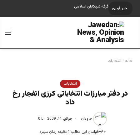
فرقه تبهکاران اسلامی
خبر فوری
جستجو برای
منو
خانه
/
انتخابات
انتخابات
در دفتر مبارزات انتخاباتى کرزى انفجار رخ
داد
جاودان
جولای 11, 2009
0
خواندن این مطلب 1 دقیقه زمان میبرد