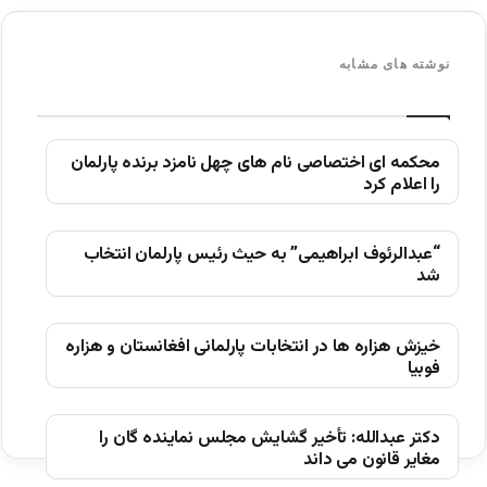
نوشته های مشابه
محکمه ای اختصاصی نام های چهل نامزد برنده پارلمان
را اعلام کرد
“عبدالرئوف ابراهیمی” به حیث رئیس پارلمان انتخاب
شد
خیزش ھزاره ھا در انتخابات پارلمانی افغانستان و ھزاره
فوبیا
دکتر عبدالله: تأخیر گشایش مجلس نماینده گان را
مغایر قانون می داند