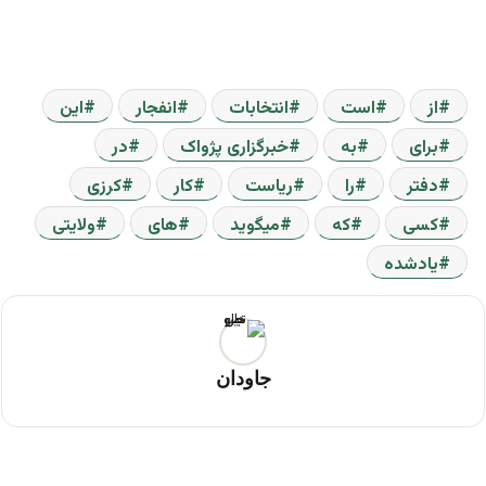
از
است
انتخابات
انفجار
اين
براى
به
خبرگزاری پژواک
در
دفتر
را
رياست
کار
کرزى
کسى
که
ميگويد
هاى
ولايتى
يادشده
جاودان